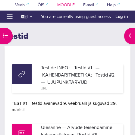
Skip to main content
Veeb
ÕIS
MOODLE
E-mail
Help
Log in
You are currently using guest access
Side panel
Testid
Open course index
Ope
Section outline
Testide INFO : Testid #1 —
KAHENDARITMEETIKA; Testid #2
— UJUPUNKTARVUD
URL
TEST #1 -- testid avanevad 9. veebruaril ja suguvad 29.
märtsil.
Ülesanne — Arvude teisendamine
kahendsüsteemi [Testid #1]