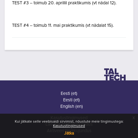
TEST #3 -- toimub 20. aprillil praktikumis (vt nädal 12).
TEST #4 -- toimub 11. mai praktikumis (vt nädalat 15).
Eesti ‎(et)‎
Eesti ‎(et)‎
English ‎(en)‎
x
Kasutustingimused
Kui jätkate selle veebisaidi sirvimist, nõustute meie tingimustega:
Lae alla mobiilirakendus
Kasutustingimused
Aktiveeri tavakujundus
Jätka