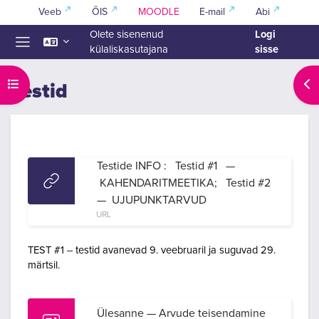
Jäta vahele peasisuni
Veeb
ÕIS
MOODLE
E-mail
Abi
Logi
Olete sisenenud
sisse
külaliskasutajana
Küljepaneel
Ava kursuse sisukord
Ava
Testid
Section outline
Testide INFO : Testid #1 —
KAHENDARITMEETIKA; Testid #2
— UJUPUNKTARVUD
URL
TEST #1 -- testid avanevad 9. veebruaril ja suguvad 29.
märtsil.
Ülesanne — Arvude teisendamine