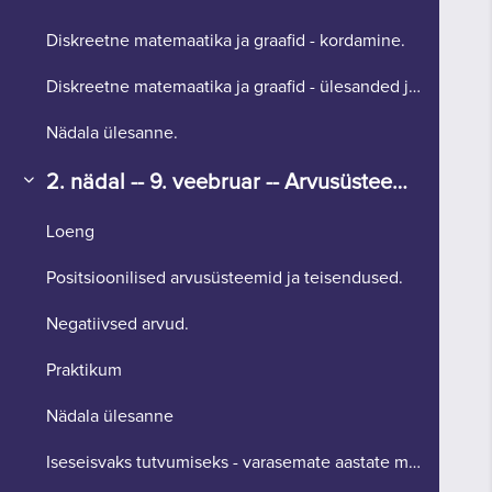
Diskreetne matemaatika ja graafid - kordamine.
Diskreetne matemaatika ja graafid - ülesanded ja näidislahendused.
Nädala ülesanne.
2. nädal -- 9. veebruar -- Arvusüsteemid (I)
Ahenda
Loeng
Positsioonilised arvusüsteemid ja teisendused.
Negatiivsed arvud.
Praktikum
Nädala ülesanne
Iseseisvaks tutvumiseks - varasemate aastate materjalid