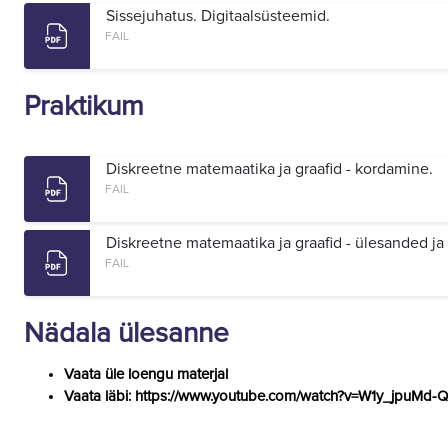
Sissejuhatus. Digitaalsüsteemid.
FAIL
Praktikum
Diskreetne matemaatika ja graafid - kordamine.
FAIL
Diskreetne matemaatika ja graafid - ülesanded ja
FAIL
Nädala ülesanne
Vaata üle loengu materjal
Vaata läbi: https://www.youtube.com/watch?v=W1y_jpuMd-Q (