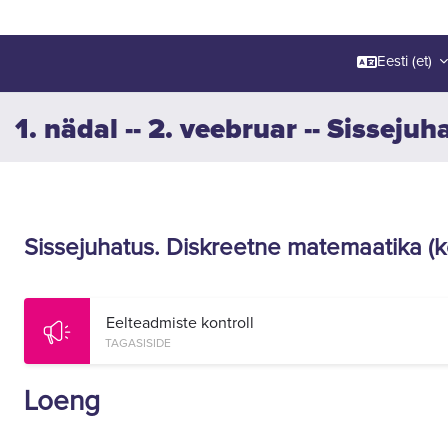
Eesti ‎(et)‎
1. nädal -- 2. veebruar -- Sissej
Section outline
Sissejuhatus. Diskreetne matemaatika (k
Eelteadmiste kontroll
TAGASISIDE
Loeng