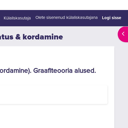
Logi sisse
Olete sisenenud külaliskasutajana
Külaliskasutaja
Ava
uhatus & kordamine
ordamine). Graafiteooria alused.