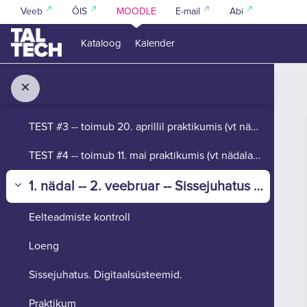
Jäta vahele peasisuni
Ülesanne — Negatiivse ujupunktarvu leidmine [Testid #2]
Veeb
ÕIS
MOODLE
E-mail
Abi
Ülesanne — Ujupunktarvude liitmine [Testid #2]
Kataloog
Kalender
Ülesanne — Ujupunktarvude lahutamine [Testid #2]
Ülesanne — Ujupunktarvude korrutamine [Testid #2]
TEST #3 -- toimub 20. aprillil praktikumis (vt nädal 12).
TEST #4 -- toimub 11. mai praktikumis (vt nädalat 15).
1. nädal -- 2. veebruar -- Sissejuhatus & kordamine
Ahenda
Eelteadmiste kontroll
Loeng
Sissejuhatus. Digitaalsüsteemid.
Praktikum