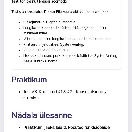
Testi tohib ainult klassis
sooritada
!
Testis on kasutatud Peeter Ellervee praktikumide materjale:
Sissejuhatus. Digitaalsüsteemid.
Loogikafunktsioonide süsteemi täpne ja heuristiline
minimeerimine.
Mitmetasemeline loogikafunktsioonide minimeerimine.
Riistvara kirjelduskeel SystemVerilog.
Viite mudel ja optimeerimine.
Lisaks küsimused praktikumides käsitletud SystemVerilog
keele süntaksi kohta.
Praktikum
Test #3. Kodutööd #1 & #2 - konsultatsioon ja
silumine.
Nädala ülesanne
Praktikumi jaoks leia 2. kodutöö
funktsioonide