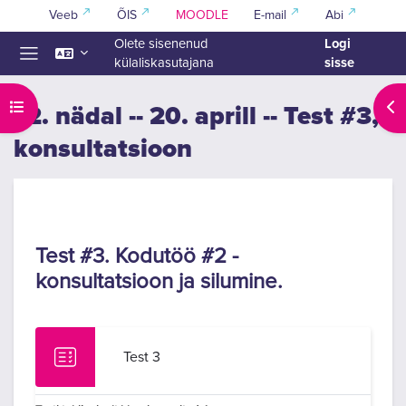
Jäta vahele peasisuni
Veeb
ÕIS
MOODLE
E-mail
Abi
Logi
Olete sisenenud
sisse
külaliskasutajana
Küljepaneel
Ava kursuse sisukord
Ava
12. nädal -- 20. aprill -- Test #3,
konsultatsioon
Section outline
Test #3. Kodutöö #2 -
konsultatsioon ja silumine.
Test 3