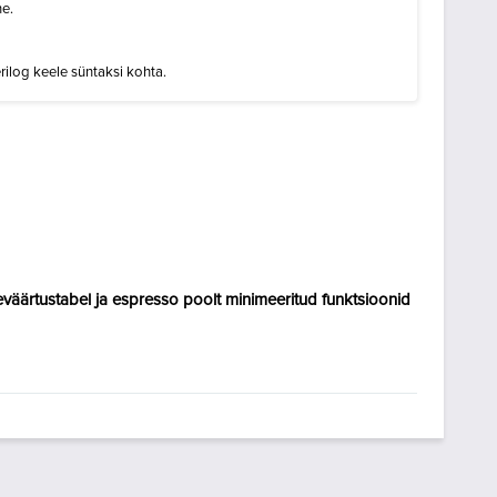
e.
ilog keele süntaksi kohta.
eväärtustabel ja espresso poolt minimeeritud funktsioonid