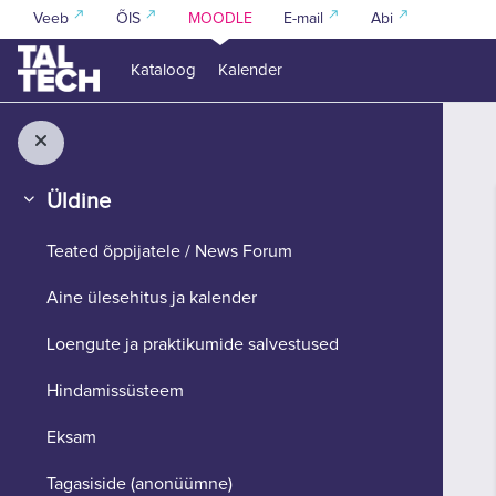
Jäta vahele peasisuni
Veeb
ÕIS
MOODLE
E-mail
Abi
Kataloog
Kalender
Üldine
Ahenda
Teated õppijatele / News Forum
Aine ülesehitus ja kalender
Loengute ja praktikumide salvestused
Hindamissüsteem
Eksam
Tagasiside (anonüümne)