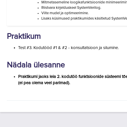
Mitmetasemeline loogikafunktsioonide minimeerimin
Riistvara kirjelduskeel SystemVerilog.
Viite mudel ja optimeerimine.
Lisaks küsimused praktikumides käsitletud SystemVer
Praktikum
Test #3. Kodutööd #1 & #2 - konsultatsioon ja silumine.
Nädala ülesanne
Praktikumi jaoks leia 2. kodutöö
funktsioonide süsteemi
tõ
(ei pea olema veel parimad).