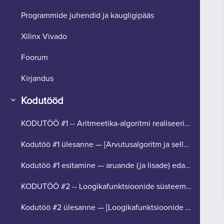
Programmide juhendid ja kaugligipääs
Xilinx Vivado
Foorum
Kirjandus
Kodutööd
Ahenda
KODUTÖÖ #1 -- Aritmeetika-algoritmi realiseerimine (tähtaeg 26. aprill).
Kodutöö #1 ülesanne — [Arvutusalgoritm ja selle modelleerimine]
Kodutöö #1 esitamine — aruande (ja lisade) edastamine hindamiseks [upload]
KODUTÖÖ #2 -- Loogikafunktsioonide süsteemi realiseerimine (tähtaeg 24. mai).
Kodutöö #2 ülesanne — [Loogikafunktsioonide süsteem]