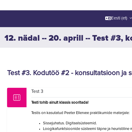
Eesti ‎(et)‎
12. nädal -- 20. aprill -- Test #3,
Section outline
Test #3. Kodutöö #2 - konsultatsioon ja s
Test 3
Testi tohib ainult klassis
sooritada
!
Testis on kasutatud Peeter Ellervee praktikumide materjale:
Sissejuhatus. Digitaalsüsteemid.
Loogikafunktsioonide süsteemi täpne ja heuristiline 