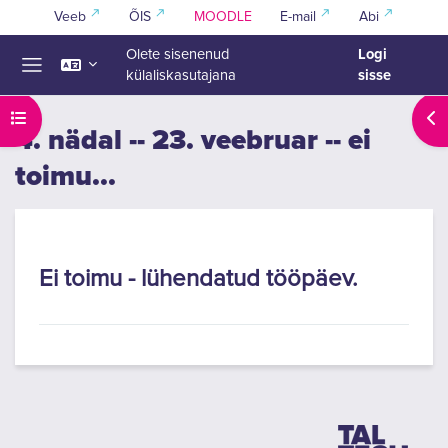
Jäta vahele peasisuni
Veeb
ÕIS
MOODLE
E-mail
Abi
Logi
Olete sisenenud
sisse
külaliskasutajana
Küljepaneel
Ava kursuse sisukord
Ava
4. nädal -- 23. veebruar -- ei
toimu...
Section outline
Ei toimu - lühendatud tööpäev.