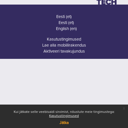
Eesti ‎(et)‎
Eesti ‎(et)‎
English ‎(en)‎
Kasutustingimused
Lae alla mobiilirakendus
Aktiveeri tavakujundus
x
Kui jätkate selle veebisaidi sirvimist, nõustute meie tingimustega:
Kasutustingimused
Jätka