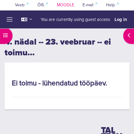
Skip to main content
Veeb
ÕIS
MOODLE
E-mail
Help
Log in
You are currently using guest access
Side panel
Open course index
Ope
4. nädal -- 23. veebruar -- ei
toimu...
Section outline
Ei toimu - lühendatud tööpäev.