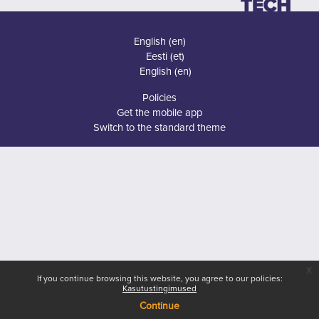
English ‎(en)‎
Eesti ‎(et)‎
English ‎(en)‎
Policies
Get the mobile app
Switch to the standard theme
x
If you continue browsing this website, you agree to our policies:
Kasutustingimused
Continue