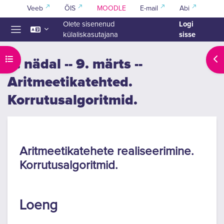
Jäta vahele peasisuni
Veeb
ÕIS
MOODLE
E-mail
Abi
Logi
Olete sisenenud
sisse
külaliskasutajana
Küljepaneel
Ava kursuse sisukord
Ava
6. nädal -- 9. märts --
Aritmeetikatehted.
Korrutusalgoritmid.
Section outline
Aritmeetikatehete realiseerimine.
Korrutusalgoritmid.
Loeng