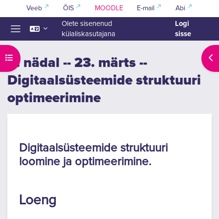
Jäta vahele peasisuni
Veeb
ÕIS
MOODLE
E-mail
Abi
Logi
Olete sisenenud
sisse
külaliskasutajana
Küljepaneel
Ava kursuse sisukord
Ava
8. nädal -- 23. märts --
Digitaalsüsteemide struktuuri
optimeerimine
Section outline
Digitaalsüsteemide struktuuri
loomine ja optimeerimine.
Loeng