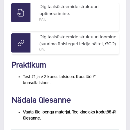
Digitaalsüsteemide struktuuri
optimeerimine.
FAIL
Digitaalsüsteemide struktuuri loomine
(suurima ühisteguri leidja näitel, GCD)
URL
Praktikum
Test #1 ja #2 konsultatsioon. Kodutöö #1
konsultatsioon.
Nädala ülesanne
Vaata üle loengu materjal. Tee kindlaks kodutöö #1
ülesanne.