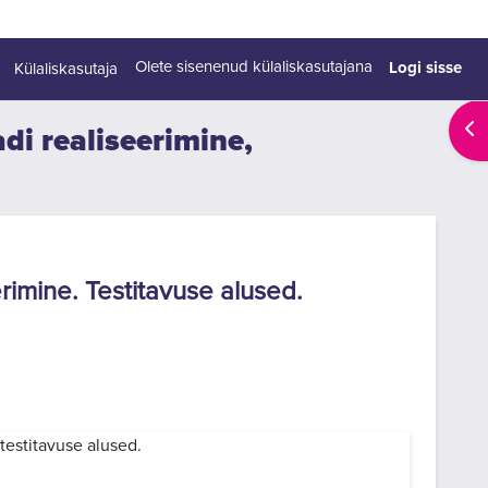
Logi sisse
Olete sisenenud külaliskasutajana
Külaliskasutaja
Ava
adi realiseerimine,
rimine. Testitavuse alused.
estitavuse alused.