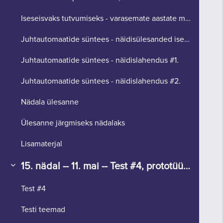
Iseseisvaks tutvumiseks - varasemate aastate mater... (koopia) (koopia) (koopia) (koopia) (koopia)
Juhtautomaatide süntees - näidisülesanded iseseisvaks lahendamiseks.
Juhtautomaatide süntees - näidislahendus #1.
Juhtautomaatide süntees - näidislahendus #2.
Nädala ülesanne
Ülesanne järgmiseks nädalaks
Lisamaterjal
15. nädal -- 11. mai -- Test #4, prototüüpimine
Ahenda
Test #4
Testi teemad