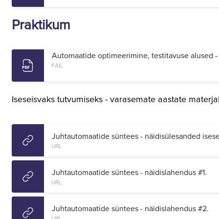
Praktikum
Automaatide optimeerimine, testitavuse alused -
FAIL
Iseseisvaks tutvumiseks - varasemate aastate materjal
Juhtautomaatide süntees - näidisülesanded ises
URL
Juhtautomaatide süntees - näidislahendus #1.
URL
Juhtautomaatide süntees - näidislahendus #2.
URL