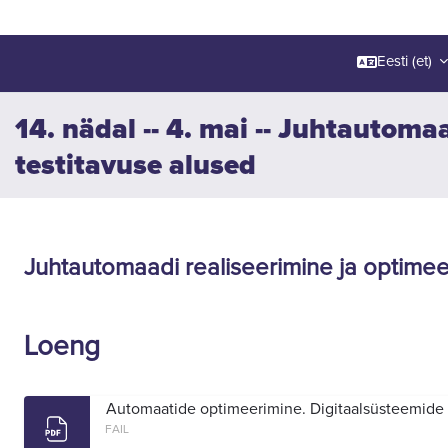
Eesti ‎(et)‎
14. nädal -- 4. mai -- Juhtautoma
testitavuse alused
Section outline
Juhtautomaadi realiseerimine ja optimee
Loeng
Automaatide optimeerimine. Digitaalsüsteemide t
FAIL