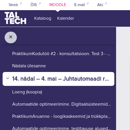
Jäta vahele peasisuni
Nädala ülesanne
Veeb
ÕIS
MOODLE
E-mail
Abi
13. nädal -- 27. aprill -- Füüsikalise taseme projekteerimine
Kataloog
Kalender
Ahenda
Loeng
Digitaalsüsteemide füüsikalise taseme projekteerimine
PraktikumKodutöö #2 - konsultatsioon. Test 3 - kon...
Nädala ülesanne
14. nädal -- 4. mai -- Juhtautomaadi realiseerimine, testitavuse alused
Ahenda
Loeng (koopia)
Automaatide optimeerimine. Digitaalsüsteemide testitavuse alused.
PraktikumAruanne - loogikaskeemid ja trükkplaatide...
Automaatide optimeerimine, testitavuse alused - ülesanded ja näidislahendused.