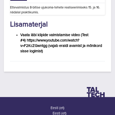
Ettevalmistus 8-bitise ujukoma-tehete realiseerimiseks 15. ja 16.
nädalal praktikumis.
Lisamaterjal
Vaata läbi kiipide valmistamise video (Test
#4) https://www.youtube.com/watch?
v=F2KcZGwntgg (vajab eraldi avamist ja mõnikord
sisse logimist)
Eesti ‎(et)‎
Eesti ‎(et)‎