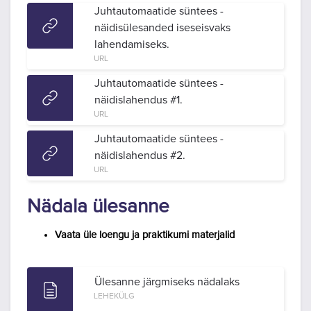
Juhtautomaatide süntees -
näidisülesanded iseseisvaks
lahendamiseks.
URL
Juhtautomaatide süntees -
näidislahendus #1.
URL
Juhtautomaatide süntees -
näidislahendus #2.
URL
Nädala ülesanne
Vaata üle loengu ja praktikumi materjalid
Ülesanne järgmiseks nädalaks
LEHEKÜLG