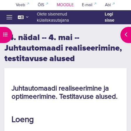
Jäta vahele peasisuni
Veeb
ÕIS
MOODLE
E-mail
Abi
Logi
Olete sisenenud
sisse
külaliskasutajana
Küljepaneel
Ava kursuse sisukord
Ava
14. nädal -- 4. mai --
Juhtautomaadi realiseerimine,
testitavuse alused
Section outline
Juhtautomaadi realiseerimine ja
optimeerimine. Testitavuse alused.
Loeng