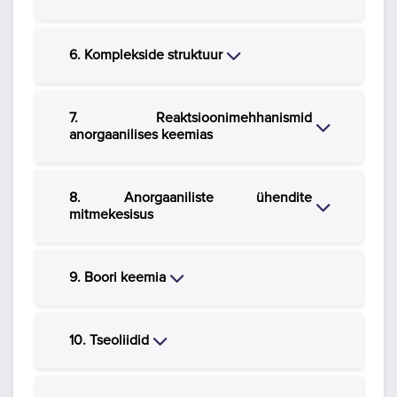
Close
6. Komplekside struktuur
7. Reaktsioonimehhanismid
Close
anorgaanilises keemias
8. Anorgaaniliste ühendite
Close
mitmekesisus
Close
9. Boori keemia
Close
10. Tseoliidid