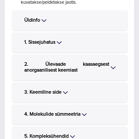
kuvatakse/peidetakse jaotis.
Close
Üldinfo
Close
1. Sissejuhatus
2. Ülevaade kaasaegsest
Close
anorgaanilisest keemiast
Close
3. Keemiline side
Close
4. Molekulide sümmeetria
Close
5. Kompleksühendid