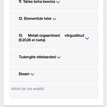
Close
11. Tahke keha keemia
Close
12. Elementide teke
13. Metall-orgaanilised võrgustikud
Close
(K2026 ei loeta)
Close
Tudengite ettekanded
Close
Eksam
Arhiiv (ei ole avalik)