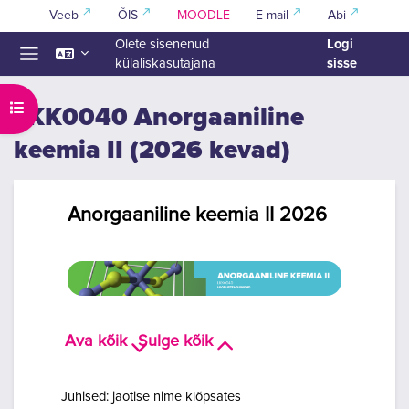
Jäta vahele peasisuni
Veeb
ÕIS
MOODLE
E-mail
Abi
Logi
Olete sisenenud
sisse
külaliskasutajana
Küljepaneel
Ava kursuse sisukord
LKK0040 Anorgaaniline
keemia II (2026 kevad)
Kursus: LKK0040 Anorgaanili
Anorgaaniline keemia II 2026
Ava kõik
Sulge kõik
Close
Open
Juhised: jaotise nime klõpsates