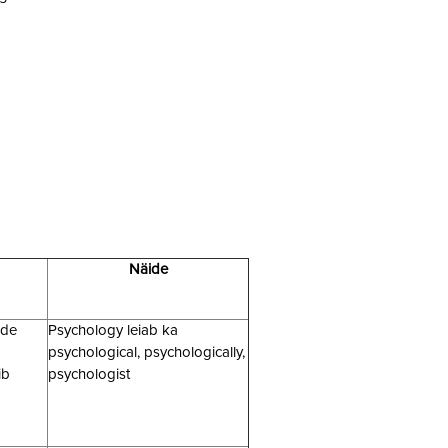
Näide
ade
Psychology leiab ka
psychological, psychologically,
ib
psychologist