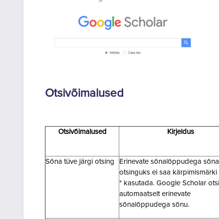
Otsivõimalused
Otsivõimalused
Kirjeldus
Sõna tüve järgi otsing
Erinevate sõnalõppudega sõn
otsinguks ei saa kärpimismärki
* kasutada. Google Scholar ots
automaatselt erinevate
sõnalõppudega sõnu.