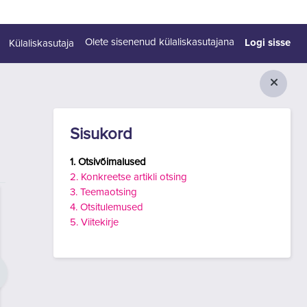
Logi sisse
Olete sisenenud külaliskasutajana
Külaliskasutaja
Plokid
Jäta vahele Sisukord
Sisukord
1. Otsivõimalused
2. Konkreetse artikli otsing
3. Teemaotsing
4. Otsitulemused
5. Viitekirje