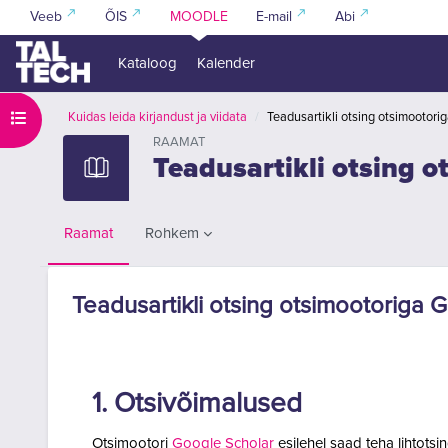
Jäta vahele peasisuni
Veeb
ÕIS
MOODLE
E-mail
Abi
Kataloog
Kalender
Ava kursuse sisukord
Kuidas leida kirjandust ja viidata
Teadusartikli otsing otsimootori
RAAMAT
Teadusartikli otsing 
Rohkem
Raamat
Teadusartikli otsing otsimootoriga 
Lõpetamise nõuded
1. Otsivõimalused
Otsimootori
Google Scholar
esilehel saad teha lihtotsi