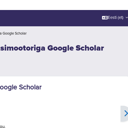
Eesti ‎(et)‎
ga Google Scholar
otsimootoriga Google Scholar
Google Scholar
ngu.