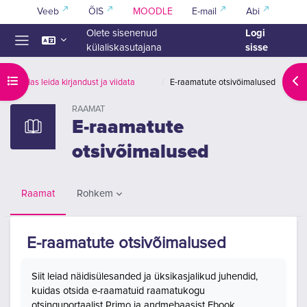
Jäta vahele peasisuni
Veeb
ÕIS
MOODLE
E-mail
Abi
Logi
Olete sisenenud
sisse
külaliskasutajana
Küljepaneel
Ava kursuse sisukord
Ava
Kuidas leida kirjandust ja viidata
E-raamatute otsivõimalused
RAAMAT
E-raamatute
otsivõimalused
Rohkem
Raamat
E-raamatute otsivõimalused
Lõpetamise nõuded
Siit leiad näidisülesanded ja üksikasjalikud juhendid,
kuidas otsida e-raamatuid raamatukogu
otsinguportaalist Primo ja andmebaasist Ebook