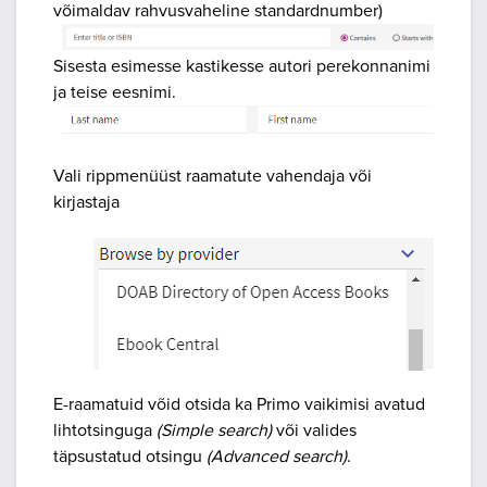
võimaldav rahvusvaheline standardnumber)
Sisesta esimesse kastikesse autori perekonnanimi
ja teise eesnimi.
Vali rippmenüüst raamatute vahendaja või
kirjastaja
E-raamatuid võid otsida ka Primo vaikimisi avatud
lihtotsinguga
(Simple search)
või valides
täpsustatud otsingu
(Advanced search)
.