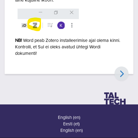
tähe kujuline ikoon.
NB!
Word peab Zotero installeerimise ajal olema kinni.
Kontrolli, et Sul ei oleks avatud ühtegi Wordi
dokumenti!
English ‎(en)‎
Eesti ‎(et)‎
English ‎(en)‎