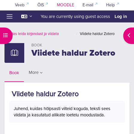
Skip to main content
Veeb
ÕIS
MOODLE
E-mail
Help
Log in
You are currently using guest access
Side panel
Kuidas leida kirjandust ja viidata
Viidete haldur Zotero
Open course index
Ope
BOOK
Viidete haldur Zotero
More
Book
Viidete haldur Zotero
Completion requirements
Juhend, kuidas hõlpsasti viiteid koguda, teksti sees
viidata ja kasutatud allikate loetelu moodustada.