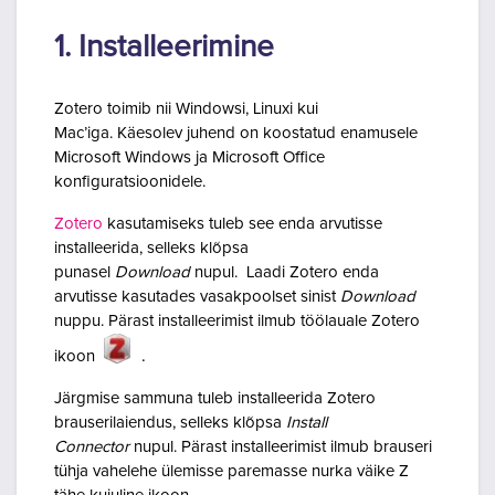
1. Installeerimine
Zotero toimib nii Windowsi, Linuxi kui
Mac’iga. Käesolev juhend on koostatud enamusele
Microsoft Windows ja Microsoft Office
konfiguratsioonidele.
Zotero
kasutamiseks tuleb see enda arvutisse
installeerida, selleks klõpsa
punasel
Download
nupul.
Laadi Zotero enda
arvutisse kasutades vasakpoolset sinist
Download
nuppu.
Pärast installeerimist ilmub töölauale Zotero
.
ikoon
Järgmise sammuna tuleb
installeerida Zotero
brauserilaiendus, selleks klõpsa
Install
Connector
nupul. Pärast installeerimist ilmub brauseri
tühja vahelehe ülemisse paremasse nurka väike Z