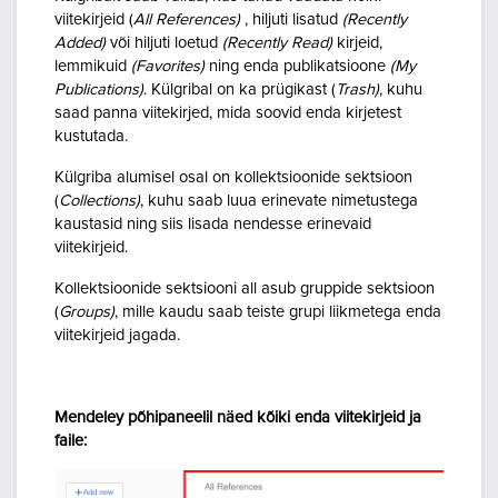
viitekirjeid (
All References)
, hiljuti lisatud
(Recently
Added)
või hiljuti loetud
(Recently Read)
kirjeid,
lemmikuid
(Favorites)
ning enda publikatsioone
(My
Publications)
. Külgribal on ka prügikast (
Trash)
, kuhu
saad panna viitekirjed, mida soovid enda kirjetest
kustutada.
Külgriba alumisel osal on kollektsioonide sektsioon
(
Collections)
, kuhu saab luua erinevate nimetustega
kaustasid ning siis lisada nendesse erinevaid
viitekirjeid.
Kollektsioonide sektsiooni all asub gruppide sektsioon
(
Groups)
, mille kaudu saab teiste grupi liikmetega enda
viitekirjeid jagada.
Mendeley põhipaneelil näed kõiki enda viitekirjeid ja
faile: