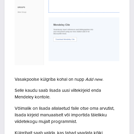
Vasakpoolse külgriba kohal on nupp
Add new
.
Selle kaudu saab lisada uusi viitekirjeid enda
Mendeley kontole.
Võimalik on lisada allalaetud faile otse oma arvutist,
lisada kirjeid manuaalselt või importida täielikku
viidetekogu mujalt programmist.
Külgribalt saab valida, kas tahad vaadata kõiki