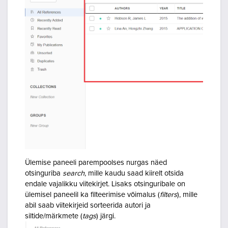
Ülemise paneeli parempoolses nurgas näed
otsinguriba
search
, mille kaudu saad kiirelt otsida
endale vajalikku viitekirjet. Lisaks otsinguribale on
ülemisel paneelil ka filteerimise võimalus (
filters
), mille
abil saab viitekirjeid sorteerida autori ja
siltide/märkmete (
tags
) järgi.