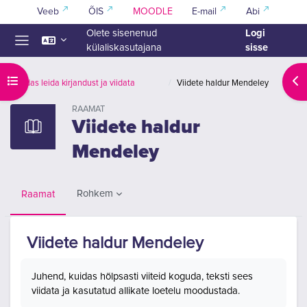
Jäta vahele peasisuni
Veeb
ÕIS
MOODLE
E-mail
Abi
Logi
Olete sisenenud
sisse
külaliskasutajana
Küljepaneel
Ava kursuse sisukord
Ava
Kuidas leida kirjandust ja viidata
Viidete haldur Mendeley
RAAMAT
Viidete haldur
Mendeley
Rohkem
Raamat
Viidete haldur Mendeley
Lõpetamise nõuded
Juhend, kuidas hõlpsasti viiteid koguda, teksti sees
viidata ja kasutatud allikate loetelu moodustada.