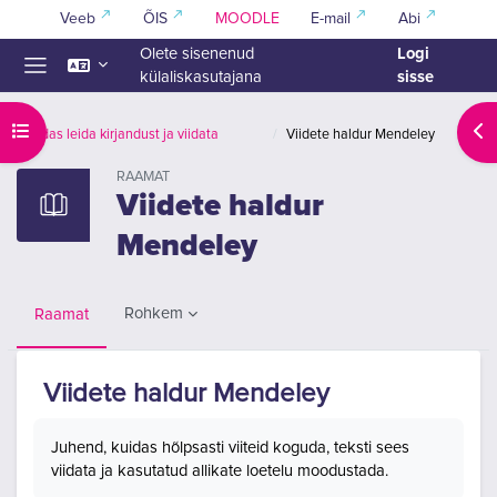
Jäta vahele peasisuni
Veeb
ÕIS
MOODLE
E-mail
Abi
Logi
Olete sisenenud
sisse
külaliskasutajana
Küljepaneel
Ava kursuse sisukord
Ava
Kuidas leida kirjandust ja viidata
Viidete haldur Mendeley
RAAMAT
Viidete haldur
Mendeley
Rohkem
Raamat
Viidete haldur Mendeley
Lõpetamise nõuded
Juhend, kuidas hõlpsasti viiteid koguda, teksti sees
viidata ja kasutatud allikate loetelu moodustada.