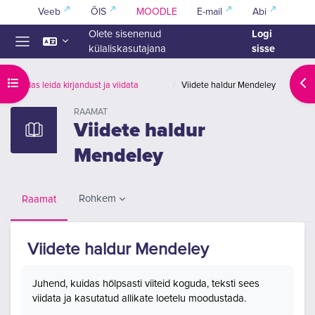
Jäta vahele peasisuni
Veeb
ÕIS
MOODLE
E-mail
Abi
Logi
Olete sisenenud
sisse
külaliskasutajana
Küljepaneel
Ava kursuse sisukord
Ava
Kuidas leida kirjandust ja viidata
Viidete haldur Mendeley
RAAMAT
Viidete haldur
Mendeley
Rohkem
Raamat
Viidete haldur Mendeley
Lõpetamise nõuded
Juhend, kuidas hõlpsasti viiteid koguda, teksti sees
viidata ja kasutatud allikate loetelu moodustada.