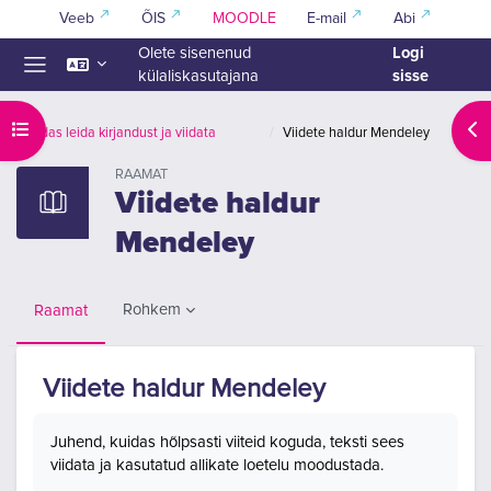
Jäta vahele peasisuni
Veeb
ÕIS
MOODLE
E-mail
Abi
Logi
Olete sisenenud
sisse
külaliskasutajana
Küljepaneel
Ava kursuse sisukord
Ava
Kuidas leida kirjandust ja viidata
Viidete haldur Mendeley
RAAMAT
Viidete haldur
Mendeley
Rohkem
Raamat
Viidete haldur Mendeley
Lõpetamise nõuded
Juhend, kuidas hõlpsasti viiteid koguda, teksti sees
viidata ja kasutatud allikate loetelu moodustada.