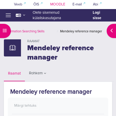
Jäta vahele peasisuni
Veeb
ÕIS
MOODLE
E-mail
Abi
Logi
Olete sisenenud
sisse
külaliskasutajana
Küljepaneel
Ava kursuse sisukord
Ava
Information Searching Skills
Mendeley reference manager
RAAMAT
Mendeley reference
manager
Rohkem
Raamat
Mendeley reference manager
Lõpetamise nõuded
Märgi tehtuks