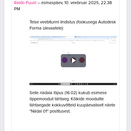
Raido Puust
–
esmaspäev, 10. veebruar 2025, 22.38
PM
Teise veebitunni lindistus (fookusega Autodesk
Forma ülevaatele):
Esita
video
Selle nädala lõpus (16.02) kukub esimese
õppemooduli tähtaeg. Kõikide moodulite
tähtaegade kokkuvõtteid kuupäevaliselt näete
"Nädal 01" postitusest.