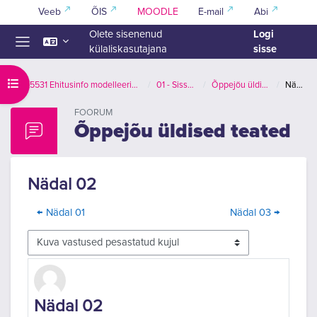
Jäta vahele peasisuni
Veeb
ÕIS
MOODLE
E-mail
Abi
Logi
Olete sisenenud
sisse
külaliskasutajana
Küljepaneel
Ava kursuse sisukord
EPX5531 Ehitusinfo modelleerimise alused (BIM I)
01 - Sissejuhatus
Õppejõu üldised teated
Nädal 02
FOORUM
Õppejõu üldised teated
Nädal 02
← Nädal 01
Nädal 03 →
Kuvamisrežiim
Vastuste arv 0
Nädal 02