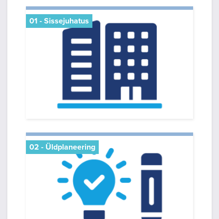
01 - Sissejuhatus
02 - Üldplaneering