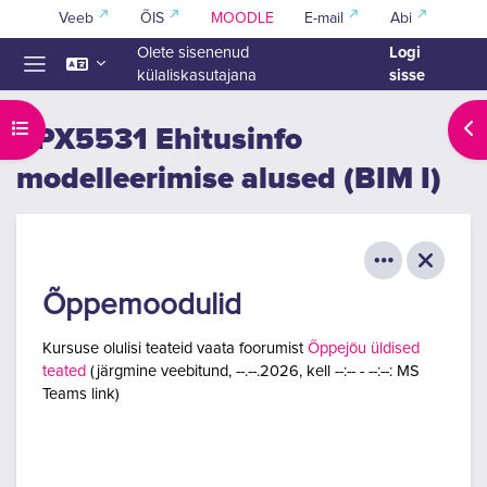
Jäta vahele peasisuni
Veeb
ÕIS
MOODLE
E-mail
Abi
Logi
Olete sisenenud
sisse
külaliskasutajana
Küljepaneel
Ava kursuse sisukord
Ava
EPX5531 Ehitusinfo
modelleerimise alused (BIM I)
Õppemoodulid
Kursuse olulisi teateid vaata foorumist
Õppejõu üldised
teated
(
järgmine veebitund, --.--.2026, kell --:-- - --:--
:
MS
Teams link
)