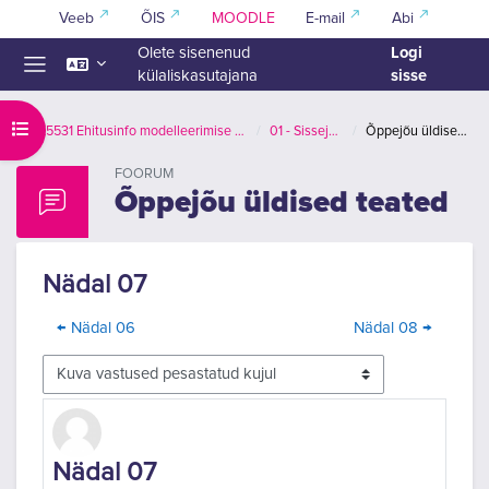
Jäta vahele peasisuni
Veeb
ÕIS
MOODLE
E-mail
Abi
Logi
Olete sisenenud
sisse
külaliskasutajana
Küljepaneel
Ava kursuse sisukord
EPX5531 Ehitusinfo modelleerimise alused (BIM I)
01 - Sissejuhatus
Õppejõu üldised teated
FOORUM
Õppejõu üldised teated
Nädal 07
← Nädal 06
Nädal 08 →
Kuvamisrežiim
Vastuste arv 0
Nädal 07