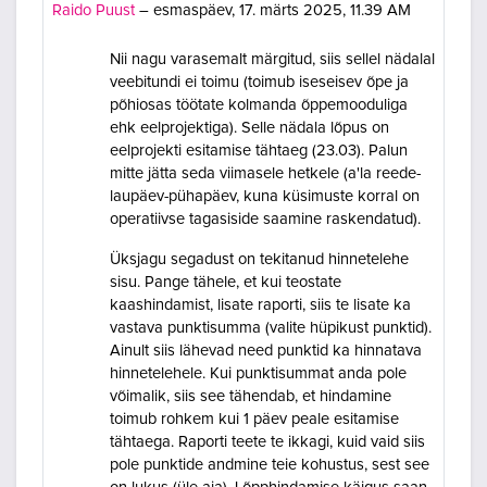
Raido Puust
–
esmaspäev, 17. märts 2025, 11.39 AM
Nii nagu varasemalt märgitud, siis sellel nädalal
veebitundi ei toimu (toimub iseseisev õpe ja
põhiosas töötate kolmanda õppemooduliga
ehk eelprojektiga). Selle nädala lõpus on
eelprojekti esitamise tähtaeg (23.03). Palun
mitte jätta seda viimasele hetkele (a'la reede-
laupäev-pühapäev, kuna küsimuste korral on
operatiivse tagasiside saamine raskendatud).
Üksjagu segadust on tekitanud hinnetelehe
sisu. Pange tähele, et kui teostate
kaashindamist, lisate raporti, siis te lisate ka
vastava punktisumma (valite hüpikust punktid).
Ainult siis lähevad need punktid ka hinnatava
hinnetelehele. Kui punktisummat anda pole
võimalik, siis see tähendab, et hindamine
toimub rohkem kui 1 päev peale esitamise
tähtaega. Raporti teete te ikkagi, kuid vaid siis
pole punktide andmine teie kohustus, sest see