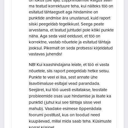
on lukus (üle aja). Lõpphindamise käigus saan
ma teatud korrektuure teha, kui näiteks töö on
esitatud tähtaegselt aga hindamine on
punktide andmise ära unustanud, kuid raport
siiski peegeldab tegelikkust. Seega peate
arvestama, et teatud juhtudel pole kõiki punkte
näha. Aga seda vaid eeldusel, et töö on
korrektne, vastab nõuetele ja esitatud tähtaja
jooksul. Pikemalt on seda protsessi kirjeldatud
vastavas juhendis!
NB! Kui kaashindajana leiate, et töö ei vasta
nõuetele, siis raport peegeldab hetke seisu.
Punkte te veel ei lisa, sest annate ühe
lisavõimaluse esitajal vead parandada.
Seejärel, kui töö uuesti esitatakse, teostate
probleemide osas uue hindamise ja lisate ka
punktid (juhul kui see tähtaja sisse veel
mahub). Vaadake esimese õppenädala
foorumi postitust, kus on toodud need
kuupäevad, millal mida saab teha. Küsimuste
korral küsige!