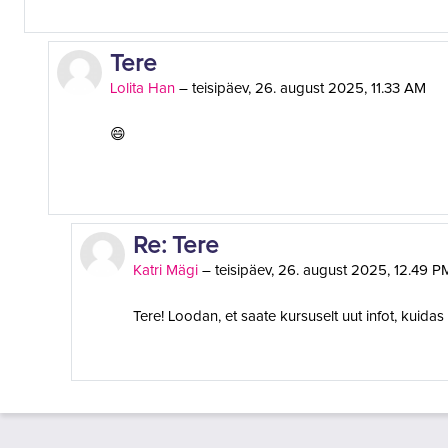
Vastuses Esimene postitus
Tere
Lolita Han
–
teisipäev, 26. august 2025, 11.33 AM
😄
Vastuses Lolita Han
Re: Tere
Katri Mägi
–
teisipäev, 26. august 2025, 12.49 P
Tere! Loodan, et saate kursuselt uut infot, kuidas l