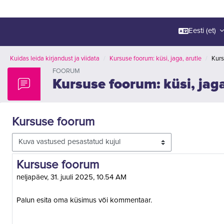
Eesti ‎(et)‎
Kuidas leida kirjandust ja viidata
Kursuse foorum: küsi, jaga, arutle
Kurs
FOORUM
Kursuse foorum: küsi, jaga
Kursuse foorum
Kuvamisrežiim
Vastuste arv 2
Kursuse foorum
neljapäev, 31. juuli 2025, 10.54 AM
Palun esita oma küsimus või kommentaar.