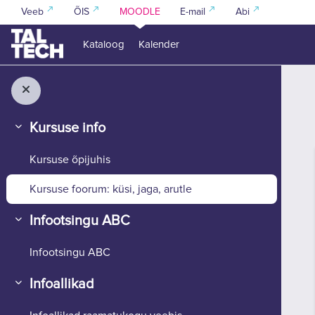
Jäta vahele peasisuni
Veeb
ÕIS
MOODLE
E-mail
Abi
Kataloog
Kalender
Kursuse info
Ahenda
Kursuse õpijuhis
Kursuse foorum: küsi, jaga, arutle
Infootsingu ABC
Ahenda
Infootsingu ABC
Infoallikad
Ahenda