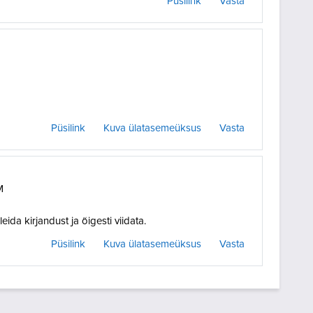
Püsilink
Vasta
Püsilink
Kuva ülatasemeüksus
Vasta
M
eida kirjandust ja õigesti viidata.
Püsilink
Kuva ülatasemeüksus
Vasta