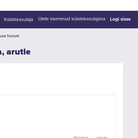
Logi sisse
Olete sisenenud külaliskasutajana
Külaliskasutaja
use foorum
, arutle