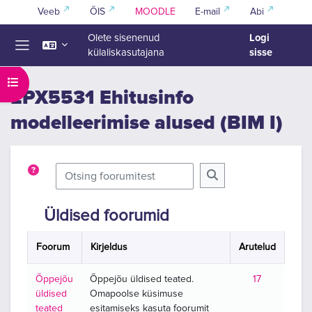
Jäta vahele peasisuni
Veeb
ÕIS
MOODLE
E-mail
Abi
Logi
Olete sisenenud
sisse
külaliskasutajana
Küljepaneel
Ava kursuse sisukord
EPX5531 Ehitusinfo
modelleerimise alused (BIM I)
Otsing foorumitest
Otsing foorumitest
Üldised foorumid
Foorum
Kirjeldus
Arutelud
Õppejõu
Õppejõu üldised teated.
17
üldised
Omapoolse küsimuse
teated
esitamiseks kasuta foorumit