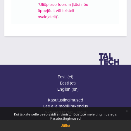
"
Üliõpilase foorum (küsi nõu
õppejõult või teistelt
osalejatelt)
".
Eesti ‎(et)‎
Eesti ‎(et)‎
English ‎(en)‎
Kasutustingimused
Lae alla mobiilirakendus
x
Aktiveeri tavakujundus
Kui jätkate selle veebisaidi sirvimist, nõustute meie tingimustega:
Kasutustingimused
Jätka