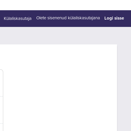
Logi sisse
Olete sisenenud külaliskasutajana
Külaliskasutaja