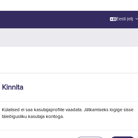
Eesti ‎(et)‎
Kinnita
Külalised ei saa kasutajaprofiile vaadata. Jätkamiseks logige sisse
täieõigusliku kasutaja kontoga.