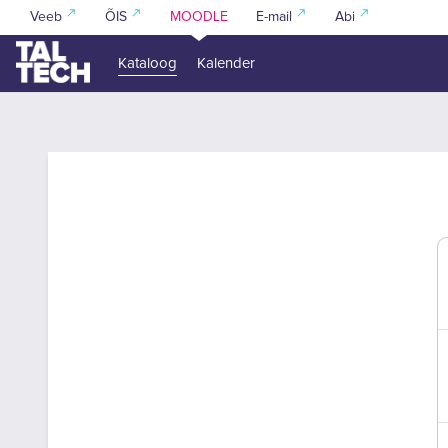
Jäta vahele peasisuni
Veeb
ÕIS
MOODLE
E-mail
Abi
Kataloog
Kalender