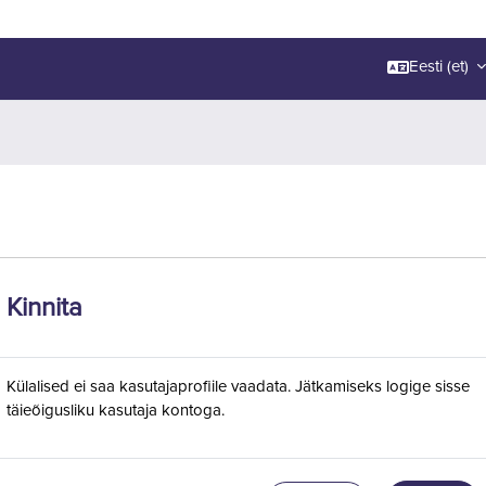
Eesti ‎(et)‎
Kinnita
Külalised ei saa kasutajaprofiile vaadata. Jätkamiseks logige sisse
täieõigusliku kasutaja kontoga.