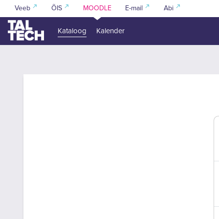
Jäta vahele peasisuni
Veeb
ÕIS
MOODLE
E-mail
Abi
Kataloog
Kalender