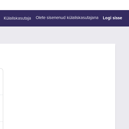
Logi sisse
Olete sisenenud külaliskasutajana
Külaliskasutaja