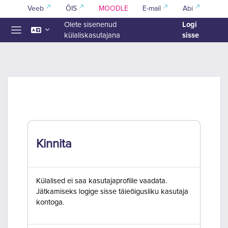
Jäta vahele peasisuni
Veeb
ÕIS
MOODLE
E-mail
Abi
Logi
Olete sisenenud
sisse
külaliskasutajana
Küljepaneel
Kinnita
Külalised ei saa kasutajaprofiile vaadata.
Jätkamiseks logige sisse täieõigusliku kasutaja
kontoga.