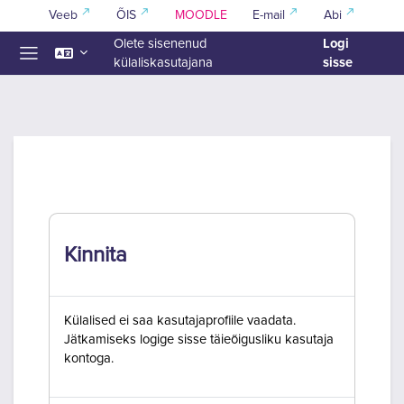
Jäta vahele peasisuni
Veeb
ÕIS
MOODLE
E-mail
Abi
Logi
Olete sisenenud
sisse
külaliskasutajana
Küljepaneel
Kinnita
Külalised ei saa kasutajaprofiile vaadata.
Jätkamiseks logige sisse täieõigusliku kasutaja
kontoga.