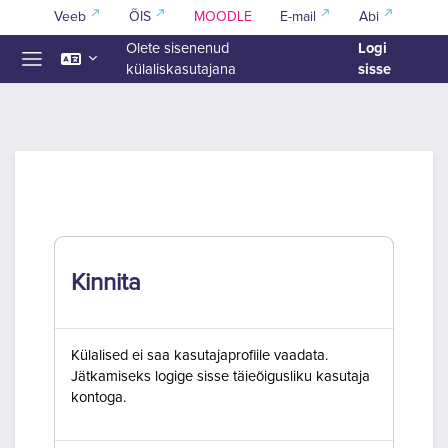
Jäta vahele peasisuni
Veeb
ÕIS
MOODLE
E-mail
Abi
Logi
Olete sisenenud
sisse
külaliskasutajana
Küljepaneel
Kinnita
Külalised ei saa kasutajaprofiile vaadata.
Jätkamiseks logige sisse täieõigusliku kasutaja
kontoga.