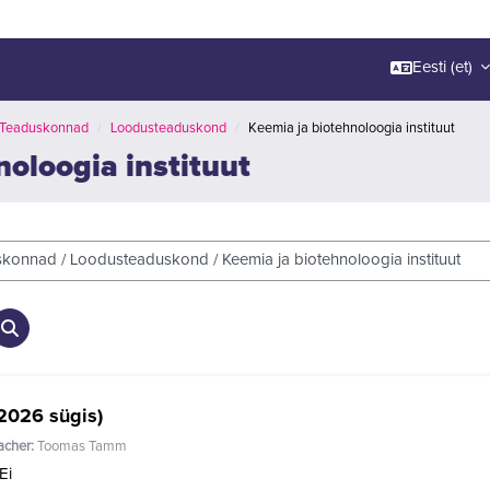
Eesti ‎(et)‎
Teaduskonnad
Loodusteaduskond
Keemia ja biotehnoloogia instituut
noloogia instituut
Otsi kursusi
2026 sügis)
acher:
Toomas Tamm
Ei