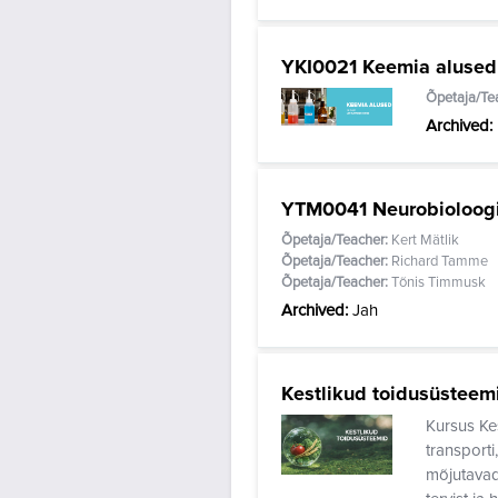
YKI0021 Keemia alused
Õpetaja/Te
Archived
:
YTM0041 Neurobioloogi
Õpetaja/Teacher:
Kert Mätlik
Õpetaja/Teacher:
Richard Tamme
Õpetaja/Teacher:
Tõnis Timmusk
Archived
:
Jah
Kestlikud toidusüsteem
Kursus Ke
transporti
mõjutava