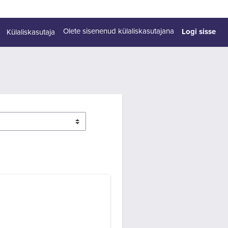
Logi sisse
Olete sisenenud külaliskasutajana
Külaliskasutaja