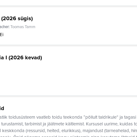
 (2026 sügis)
acher:
Toomas Tamm
Ei
a I (2026 kevad)
id
stlik toidusüsteem
vaatleb toidu teekonda “põllult taldrikule” ja tagasi 
, turustamist, tarbimist ja jäätmete käitlemist. Kursusel uurime, kuidas
d
keskkonda
(ressursid, heited, elurikkus),
majandust
(tarneahelad, hin