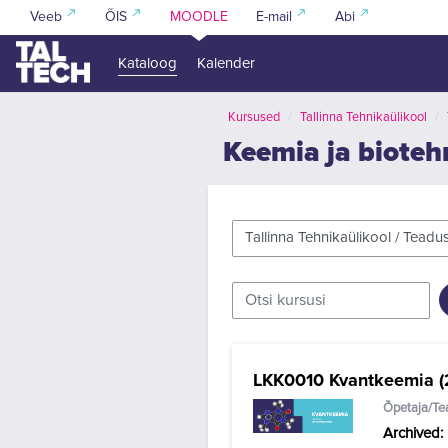
Jäta vahele peasisuni
Veeb
ÕIS
MOODLE
E-mail
Abi
Kataloog
Kalender
Kursused
Tallinna Tehnikaülikool
Keemia ja bioteh
Kursuste kategooriad
Otsi kursusi
LKK0010 Kvantkeemia (
Õpetaja/Te
Archived
: