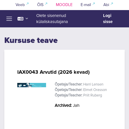
Jäta vahele peasisuni
Veeb
ÕIS
MOODLE
E-mail
Abi
Logi
Olete sisenenud
sisse
külaliskasutajana
Küljepaneel
Kursuse teave
IAX0043 Arvutid (2026 kevad)
Õpetaja/Teacher:
Harri Lensen
Õpetaja/Teacher:
Elmet Orasson
Õpetaja/Teacher:
Priit Ruberg
Archived
:
Jah