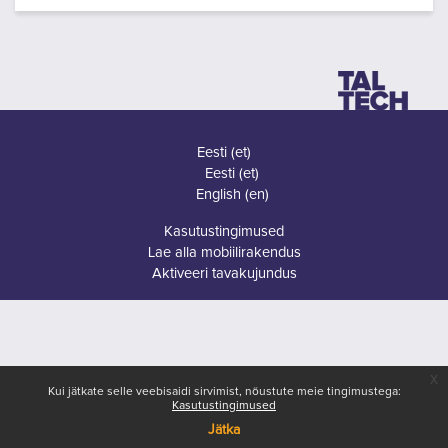
Eesti ‎(et)‎
Eesti ‎(et)‎
English ‎(en)‎
Kasutustingimused
Lae alla mobiilirakendus
Aktiveeri tavakujundus
x
Kui jätkate selle veebisaidi sirvimist, nõustute meie tingimustega:
Kasutustingimused
Jätka