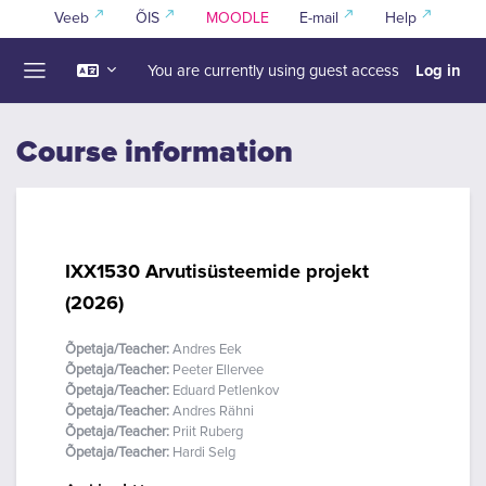
Skip to main content
Veeb
ÕIS
MOODLE
E-mail
Help
Log in
You are currently using guest access
Side panel
Course information
IXX1530 Arvutisüsteemide projekt
(2026)
Õpetaja/Teacher:
Andres Eek
Õpetaja/Teacher:
Peeter Ellervee
Õpetaja/Teacher:
Eduard Petlenkov
Õpetaja/Teacher:
Andres Rähni
Õpetaja/Teacher:
Priit Ruberg
Õpetaja/Teacher:
Hardi Selg