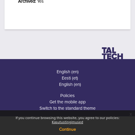
Archived
:
Yes
English ‎(en)‎
Eesti ‎(et)‎
English ‎(en)‎
Policies
Get the mobile app
Switch to the standard theme
x
If you continue browsing this website, you agree to our policies:
Kasutustingimused
Continue