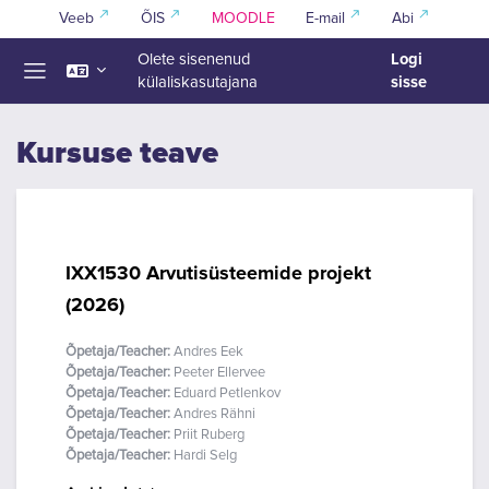
Jäta vahele peasisuni
Veeb
ÕIS
MOODLE
E-mail
Abi
Logi
Olete sisenenud
sisse
külaliskasutajana
Küljepaneel
Kursuse teave
IXX1530 Arvutisüsteemide projekt
(2026)
Õpetaja/Teacher:
Andres Eek
Õpetaja/Teacher:
Peeter Ellervee
Õpetaja/Teacher:
Eduard Petlenkov
Õpetaja/Teacher:
Andres Rähni
Õpetaja/Teacher:
Priit Ruberg
Õpetaja/Teacher:
Hardi Selg