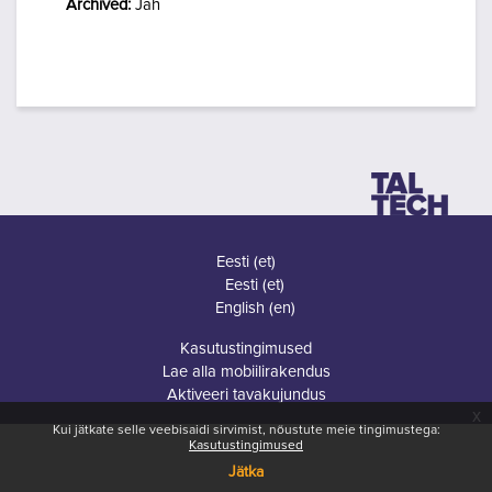
Archived
:
Jah
Eesti ‎(et)‎
Eesti ‎(et)‎
English ‎(en)‎
Kasutustingimused
Lae alla mobiilirakendus
Aktiveeri tavakujundus
x
Kui jätkate selle veebisaidi sirvimist, nõustute meie tingimustega:
Kasutustingimused
Jätka