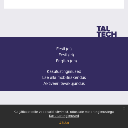
Eesti ‎(et)‎
Eesti ‎(et)‎
English ‎(en)‎
Kasutustingimused
Lae alla mobiilirakendus
Aktiveeri tavakujundus
x
Kui jätkate selle veebisaidi sirvimist, nõustute meie tingimustega:
Kasutustingimused
Jätka