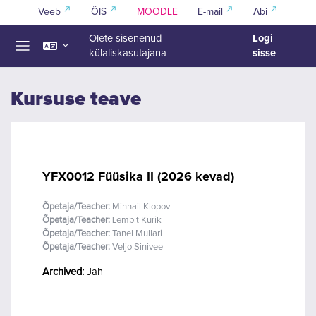
Jäta vahele peasisuni
Veeb
ÕIS
MOODLE
E-mail
Abi
Logi
Olete sisenenud
sisse
külaliskasutajana
Küljepaneel
Kursuse teave
YFX0012 Füüsika II (2026 kevad)
Õpetaja/Teacher:
Mihhail Klopov
Õpetaja/Teacher:
Lembit Kurik
Õpetaja/Teacher:
Tanel Mullari
Õpetaja/Teacher:
Veljo Sinivee
Archived
:
Jah