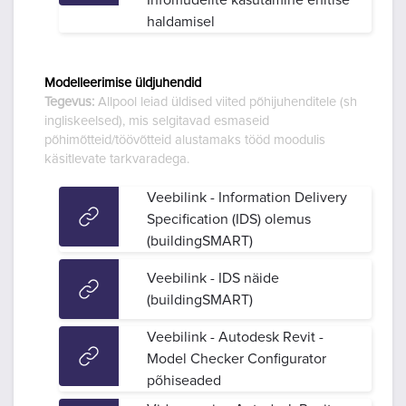
Infomudelite kasutamine ehitise
haldamisel
Modelleerimise üldjuhendid
Tegevus:
Allpool leiad üldised viited põhijuhenditele (sh
ingliskeelsed), mis selgitavad esmaseid
põhimõtteid/töövõtteid alustamaks tööd moodulis
käsitlevate tarkvaradega.
Veebilink - Information Delivery
Specification (IDS) olemus
(buildingSMART)
Veebilink - IDS näide
(buildingSMART)
Veebilink - Autodesk Revit -
Model Checker Configurator
põhiseaded