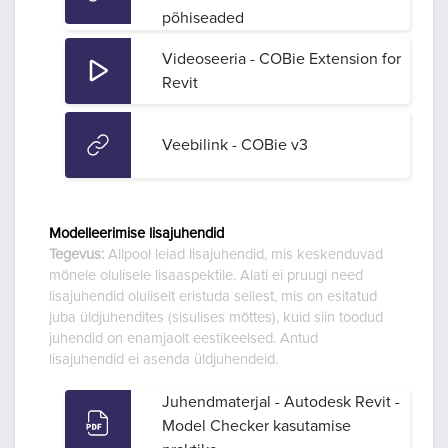
põhiseaded
Videoseeria - COBie Extension for
Revit
Veebilink - COBie v3
Modelleerimise lisajuhendid
Tegevus:
Allpool leiad lisajuhendid, mis keskenduvad
mõnele olulisele lisaaspektile. Alati ei pruugi need
lisajuhendid oluliselt eristuda sellest, mis on esitatud
juba üldjuhendites (sisulises mõttes), kuid siin toodud
juhendid on enamjaolt eestikeelsed. Antud
lisajuhendid ei asenda üldjuhendeid.
Juhendmaterjal - Autodesk Revit -
Model Checker kasutamise