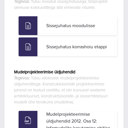
Tegevus:
Tutvu mooduli sissejuhatusega; tööprojekti
olemuse kokkuvõttega läbi erinevate nõuete.
Sissejuhatus moodulisse
Sissejuhatus korrashoiu etappi
Mudelprojekteerimise üldjuhendid
Tegevus:
Tutvu allolevate mudelprojekteerimise
üldjuhenditega. Konstruktsioonide projekteerimise
juhend on lisatud seetõtu, et siin kursusel vaatame
arhitektuurset, konstruktsioonide- ja sisearhitektuuri
mudelit ühe tervikuna (mudelina).
Mudelprojekteerimise
üldjuhendid 2012. Osa 12: