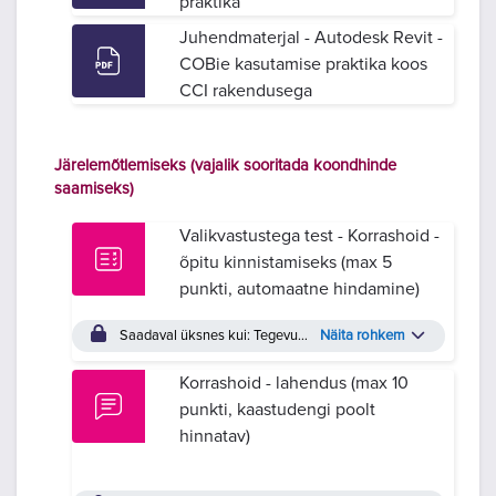
praktika
Juhendmaterjal - Autodesk Revit -
COBie kasutamise praktika koos
CCI rakendusega
Järelemõtlemiseks (vajalik sooritada koondhinde
saamiseks)
Valikvastustega test - Korrashoid -
õpitu kinnistamiseks (max 5
punkti, automaatne hindamine)
Saadaval üksnes kui: Tegevus
Eneseanalüüs - Teostusmudel (p
Näita rohkem
Korrashoid - lahendus (max 10
punkti, kaastudengi poolt
hinnatav)