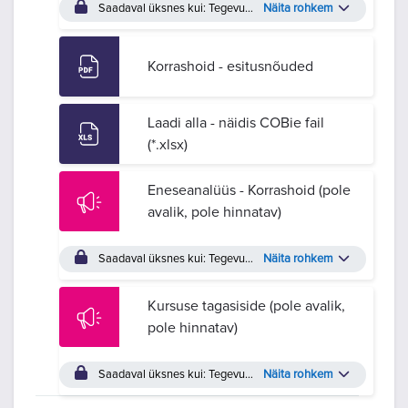
Saadaval üksnes kui: Tegevus
Valikvastustega test - Korrash
Näita rohkem
Korrashoid - esitusnõuded
Laadi alla - näidis COBie fail
(*.xlsx)
Eneseanalüüs - Korrashoid (pole
avalik, pole hinnatav)
Saadaval üksnes kui: Tegevus
Korrashoid - lahendus (max 10 
Näita rohkem
Kursuse tagasiside (pole avalik,
pole hinnatav)
Saadaval üksnes kui: Tegevus
Eneseanalüüs - Korrashoid (pol
Näita rohkem