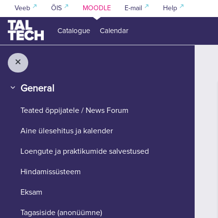
Skip to main content
Veeb
ÕIS
MOODLE
E-mail
Help
Catalogue
Calendar
General
Collapse
Teated õppijatele / News Forum
Aine ülesehitus ja kalender
Loengute ja praktikumide salvestused
Hindamissüsteem
Eksam
Tagasiside (anonüümne)