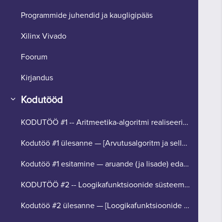
Programmide juhendid ja kaugligipääs
Xilinx Vivado
Foorum
Kirjandus
Kodutööd
Collapse
KODUTÖÖ #1 -- Aritmeetika-algoritmi realiseerimine (tähtaeg 26. aprill).
Kodutöö #1 ülesanne — [Arvutusalgoritm ja selle modelleerimine]
Kodutöö #1 esitamine — aruande (ja lisade) edastamine hindamiseks [upload]
KODUTÖÖ #2 -- Loogikafunktsioonide süsteemi realiseerimine (tähtaeg 24. mai).
Kodutöö #2 ülesanne — [Loogikafunktsioonide süsteem]