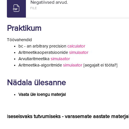
Negatiivsed arvud.
FILE
Praktikum
Töövahendid
bc - an arbitrary precision
calculator
Aritmeetikaoperatsioonide
simulaator
Arvutiaritmeetika
simulaator
Aritmeetika-algoritmide
simulaator
[aegajalt ei tööta?]
Nädala ülesanne
Vaata üle loengu materjal
I
seseisvaks tutvumiseks - varasemate aastate materjal