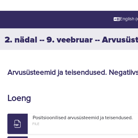
English ‎(e
2. nädal -- 9. veebruar -- Arvusüs
Section outline
Arvusüsteemid ja teisendused. Negatiiv
Loeng
Positsioonilised arvusüsteemid ja teisendused.
FILE