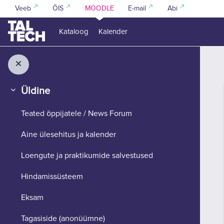
Jäta vahele peasisuni
Veeb
ÕIS
MOODLE
E-mail
Abi
Kataloog
Kalender
Üldine
Ahenda
Teated õppijatele / News Forum
Aine ülesehitus ja kalender
Loengute ja praktikumide salvestused
Hindamissüsteem
Eksam
Tagasiside (anonüümne)