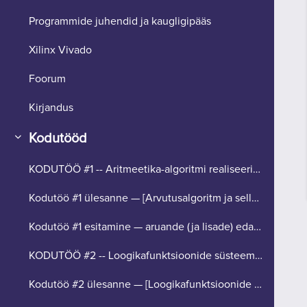
Programmide juhendid ja kaugligipääs
Xilinx Vivado
Foorum
Kirjandus
Kodutööd
Ahenda
KODUTÖÖ #1 -- Aritmeetika-algoritmi realiseerimine (tähtaeg 26. aprill).
Kodutöö #1 ülesanne — [Arvutusalgoritm ja selle modelleerimine]
Kodutöö #1 esitamine — aruande (ja lisade) edastamine hindamiseks [upload]
KODUTÖÖ #2 -- Loogikafunktsioonide süsteemi realiseerimine (tähtaeg 24. mai).
Kodutöö #2 ülesanne — [Loogikafunktsioonide süsteem]