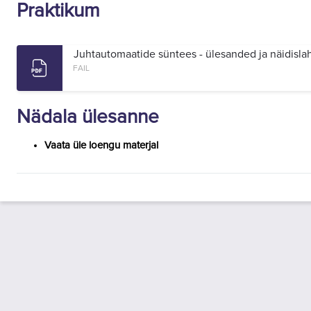
Praktikum
Juhtautomaatide süntees - ülesanded ja näidisl
FAIL
Nädala ülesanne
Vaata üle loengu materjal