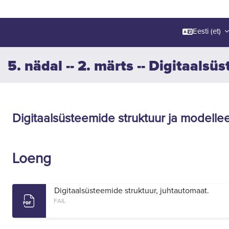
Eesti ‎(et)‎
5. nädal -- 2. märts -- Digitaals
Section outline
Digitaalsüsteemide struktuur ja modellee
Loeng
Digitaalsüsteemide struktuur, juhtautomaat.
FAIL