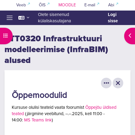
Jäta vahele peasisuni
Veeb
ÕIS
MOODLE
E-mail
Abi
Logi
Olete sisenenud
sisse
külaliskasutajana
Küljepaneel
Ava kursuse sisukord
Ava
ETT0320 Infrastruktuuri
modelleerimise (InfraBIM)
alused
Õppemoodulid
Kursuse olulisi teateid vaata foorumist
Õppejõu üldised
teated
(järgmine
veebitund, --.--.2025, kell 11:00 -
14:00
:
MS Teams link
)