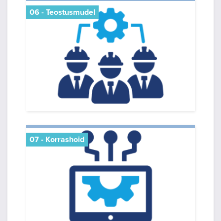
06 - Teostusmudel
07 - Korrashoid