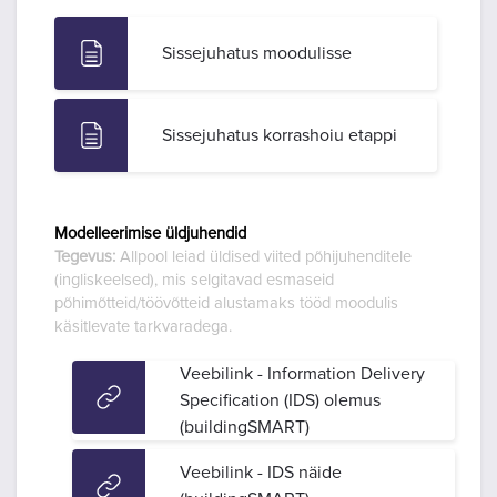
Sissejuhatus moodulisse
Sissejuhatus korrashoiu etappi
Modelleerimise üldjuhendid
Tegevus:
Allpool leiad üldised viited põhijuhenditele
(ingliskeelsed), mis selgitavad esmaseid
põhimõtteid/töövõtteid alustamaks tööd moodulis
käsitlevate tarkvaradega.
Veebilink - Information Delivery
Specification (IDS) olemus
(buildingSMART)
Veebilink - IDS näide