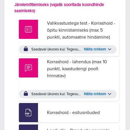
Järelemõtlemiseks (vajalik sooritada koondhinde
saamiseks)
Valikvastustega test - Korrashoid -
õpitu kinnistamiseks (max 5
punkti, automaatne hindamine)
Saadaval üksnes kui: Tegevus
Eneseanalüüs - Teostusmudel (p
Näita rohkem
Korrashoid - lahendus (max 10
punkti, kaastudengi poolt
hinnatav)
Saadaval üksnes kui: Tegevus
Valikvastustega test - Korrash
Näita rohkem
Korrashoid - esitusnõuded