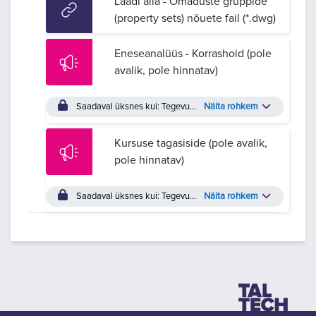
Laadi alla - Omaduste gruppide
(property sets) nõuete fail (*.dwg)
Eneseanalüüs - Korrashoid (pole
avalik, pole hinnatav)
Saadaval üksnes kui: Tegevus
Korrashoid - lahendus (max 10 
Näita rohkem
Kursuse tagasiside (pole avalik,
pole hinnatav)
Saadaval üksnes kui: Tegevus
Eneseanalüüs - Korrashoid (pol
Näita rohkem