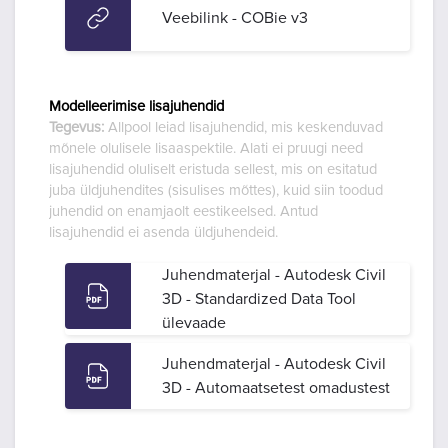
Veebilink - COBie v3
Modelleerimise lisajuhendid
Tegevus:
Allpool leiad lisajuhendid, mis keskenduvad
mõnele olulisele lisaaspektile. Alati ei pruugi need
lisajuhendid oluliselt eristuda sellest, mis on esitatud
juba üldjuhendites (sisulises mõttes), kuid siin toodud
juhendid on enamjaolt eestikeelsed. Antud
lisajuhendid ei asenda üldjuhendeid.
Juhendmaterjal - Autodesk Civil
3D - Standardized Data Tool
ülevaade
Juhendmaterjal - Autodesk Civil
3D - Automaatsetest omadustest