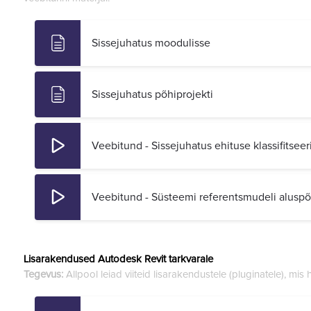
Sissejuhatus moodulisse
Sissejuhatus põhiprojekti
Veebitund - Sissejuhatus ehituse klassifitse
Veebitund - Süsteemi referentsmudeli alusp
Lisarakendused Autodesk Revit tarkvarale
Tegevus:
Allpool leiad viiteid lisarakendustele (pluginatele), mis