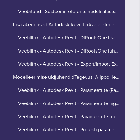
Veebitund - Süsteemi referentsmudeli aluspõhimõtted (RDS)
Lisarakendused Autodesk Revit tarkvaraleTegevus: A...
Veebilink - Autodesk Revit - DiRootsOne lisaplugin
Veebilink - Autodesk Revit - DiRootsOne juhendid
Veebilink - Autodesk Revit - Export/Import Excel lisaplugin
Modelleerimise üldjuhendidTegevus: Allpool leiad ü... (koopia) (koopia)
Veebilink - Autodesk Revit - Parameetrite (Parameters) põhiolemus
Veebilink - Autodesk Revit - Parameetrite liigid (Project, Family, Shared, Global)
Veebilink - Autodesk Revit - Parameetrite tüübi (Type of Parameter) põhiolemus
Veebilink - Autodesk Revit - Projekti parameetri (Project parameter) põhiolemus