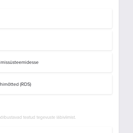
erimissüsteemidesse
õhimõtted (RDS)
 hõlbustavad teatud tegevuste läbiviimist.