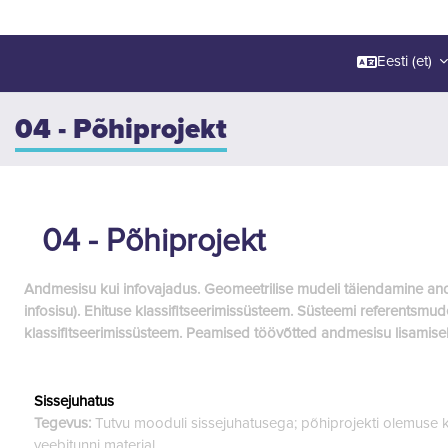
Eesti ‎(et)‎
04 - Põhiprojekt
04 - Põhiprojekt
Andmesisu kui infovajadus. Geomeetrilise mudeli täiendamine an
infosisu). Ehituse klassifitseerimissüsteem. Süsteemi referentsmud
klassifitseerimissüsteem. Peamised töövõtted andmesisu lisamisek
Sissejuhatus
Tegevus:
Tutvu mooduli sissejuhatusega; põhiprojekti olemuse k
veebitunni materjal.