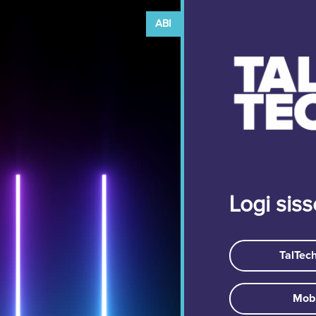
ABI
Logi siss
TalTech
Mobi