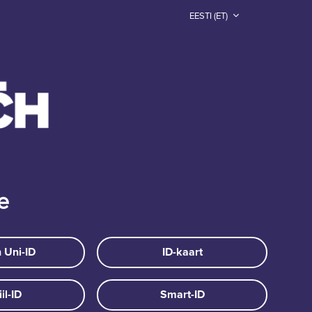
EESTI ‎(ET)‎
e
 Uni-ID
ID-kaart
il-ID
Smart-ID