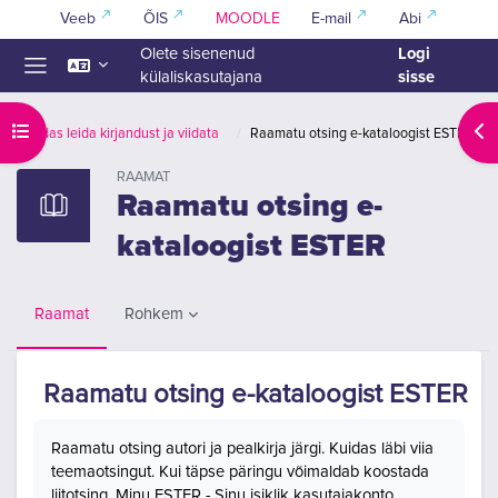
Jäta vahele peasisuni
Veeb
ÕIS
MOODLE
E-mail
Abi
Logi
Olete sisenenud
sisse
külaliskasutajana
Küljepaneel
Ava kursuse sisukord
Ava
Kuidas leida kirjandust ja viidata
Raamatu otsing e-kataloogist ESTER
RAAMAT
Raamatu otsing e-
kataloogist ESTER
Rohkem
Raamat
Raamatu otsing e-kataloogist ESTER
Lõpetamise nõuded
Raamatu otsing autori ja pealkirja järgi. Kuidas läbi viia
teemaotsingut. Kui täpse päringu võimaldab koostada
liitotsing. Minu ESTER - Sinu isiklik kasutajakonto.