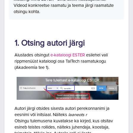
Videod konkreetse raamatu ja teema järgi raamatute
otsingu kohta.
1. Otsing autori järgi
Alustades otsingut
e-kataloogi ESTER
esilehel vali
rippmenüüst kataloogi osa TalTech raamatukogu
(Akadeemia tee 1).
Autori järgi otsides sisesta autori perekonnanimi ja
eesnimi või initsiaal. Näiteks
laaneots r
Otsingu tulemusena kuvatakse ka kirjed, kus otsitav
esineb teistes rollides, näiteks juhendaja, koostaja,