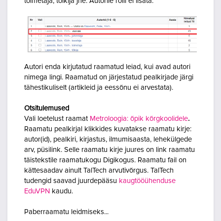
toimetaja, tõlkija jne. Autorile rolli ei lisata.
Autori enda kirjutatud raamatud leiad, kui avad autori
nimega lingi. Raamatud on järjestatud pealkirjade järgi
tähestikuliselt (artikleid ja eessõnu ei arvestata).
Otsitulemused
Vali loetelust raamat
Metroloogia: õpik kõrgkoolidele
.
Raamatu pealkirjal klikkides kuvatakse raamatu kirje:
autor(id), pealkiri, kirjastus, ilmumisaasta, lehekülgede
arv, püsilink. Selle raamatu kirje juures on link raamatu
täistekstile raamatukogu Digikogus. Raamatu fail on
kättesaadav ainult TalTech arvutivõrgus. TalTech
tudengid saavad juurdepääsu
kaugtööühenduse
EduVPN
kaudu.
Paberraamatu leidmiseks...