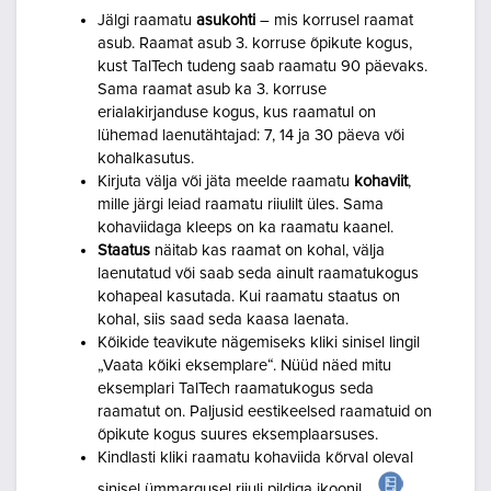
Jälgi raamatu
asukohti
– mis korrusel raamat
asub. Raamat asub 3. korruse õpikute kogus,
kust TalTech tudeng saab raamatu 90 päevaks.
Sama raamat asub ka 3. korruse
erialakirjanduse kogus, kus raamatul on
lühemad laenutähtajad: 7, 14 ja 30 päeva või
kohalkasutus.
Kirjuta välja või jäta meelde raamatu
kohaviit
,
mille järgi leiad raamatu riiulilt üles. Sama
kohaviidaga kleeps on ka raamatu kaanel.
Staatus
näitab kas raamat on kohal, välja
laenutatud või saab seda ainult raamatukogus
kohapeal kasutada. Kui raamatu staatus on
kohal, siis saad seda kaasa laenata.
Kõikide teavikute nägemiseks kliki sinisel lingil
„Vaata kõiki eksemplare“. Nüüd näed mitu
eksemplari TalTech raamatukogus seda
raamatut on. Paljusid eestikeelsed raamatuid on
õpikute kogus suures eksemplaarsuses.
Kindlasti kliki raamatu kohaviida kõrval oleval
sinisel ümmargusel riiuli pildiga ikoonil
.