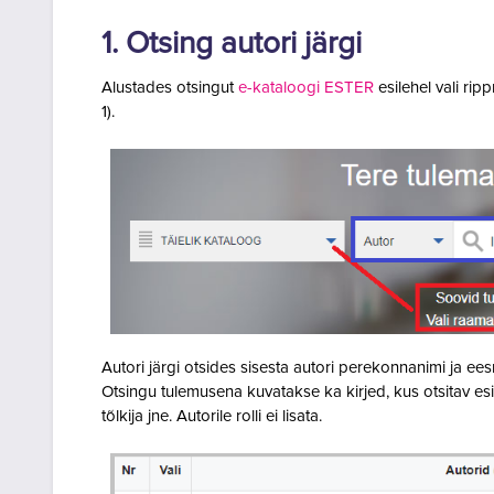
1. Otsing autori järgi
Alustades otsingut
e-kataloogi ESTER
esilehel vali r
1).
Autori järgi otsides sisesta autori perekonnanimi ja eesn
Otsingu tulemusena kuvatakse ka kirjed, kus otsitav esin
tõlkija jne. Autorile rolli ei lisata.