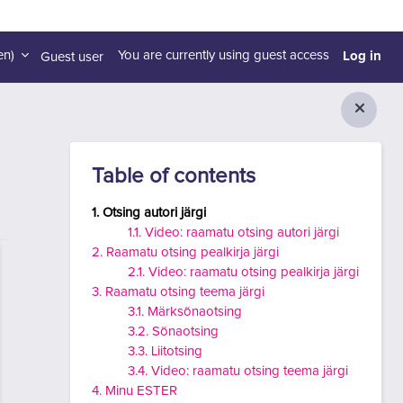
Log in
n)‎
You are currently using guest access
Guest user
Blocks
Skip Table of contents
Table of contents
1. Otsing autori järgi
1.1. Video: raamatu otsing autori järgi
2. Raamatu otsing pealkirja järgi
2.1. Video: raamatu otsing pealkirja järgi
3. Raamatu otsing teema järgi
3.1. Märksõnaotsing
3.2. Sõnaotsing
3.3. Liitotsing
3.4. Video: raamatu otsing teema järgi
4. Minu ESTER