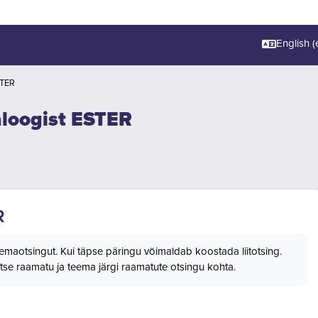
English ‎(e
STER
aloogist ESTER
R
 teemaotsingut. Kui täpse päringu võimaldab koostada liitotsing.
tse raamatu ja teema järgi raamatute otsingu kohta.