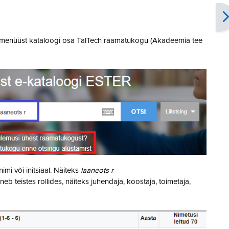
ippmenüüst kataloogi osa TalTech raamatukogu (Akadeemia tee
imi või initsiaal. Näiteks
laaneots r
eb teistes rollides, näiteks juhendaja, koostaja, toimetaja,