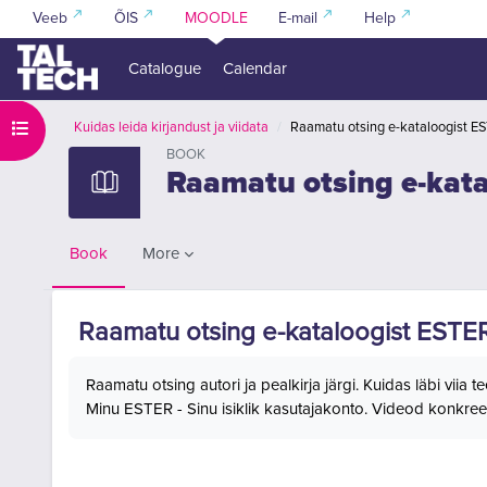
Skip to main content
Veeb
ÕIS
MOODLE
E-mail
Help
Catalogue
Calendar
Open course index
Kuidas leida kirjandust ja viidata
Raamatu otsing e-kataloogist E
BOOK
Raamatu otsing e-kat
More
Book
Raamatu otsing e-kataloogist ESTE
Completion requirements
Raamatu otsing autori ja pealkirja järgi. Kuidas läbi viia
Minu ESTER - Sinu isiklik kasutajakonto. Videod konkree