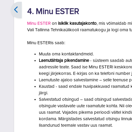
4. Minu ESTER
Minu ESTER
on
isiklik kasutajakonto
, mis võimaldab mi
Vali Tallinna Tehnikaülikooli raamatukogu ja logi oma 
Minu ESTERis saab:
Muuta oma kontaktandmeid.
Laenutähtaja pikendamine
- süsteem saadab auto
aadressile teate. Saad ise Minu ESTERi keskkonda
keegi järjekorras. E-kirjas on ka telefoni numbe
Laenutuste ajaloo salvestamine – selle teenuse p
Kaustad - saad endale huvipakkuvad raamatud k
järgi.
Salvestatud otsingud – saad otsingud salvestada j
otsingule vastavate uute raamatute kohta. Nii oled
uus raamat. Vajades pikema perioodi vältel kindl
kordama. Märgistades salvestatud otsingu linnuk
lisandunud teemale vastav uus raamat.