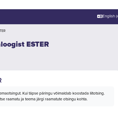
English ‎(e
STER
aloogist ESTER
R
 teemaotsingut. Kui täpse päringu võimaldab koostada liitotsing.
tse raamatu ja teema järgi raamatute otsingu kohta.