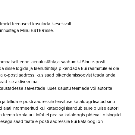
tmeid teenuseid kasutada iseseisvalt.
tunnustega Minu ESTER’isse.
maatselt enne laenutustähtaja saabumist Sinu e-posti
 sisse logida ja laenutähtaja pikendada kui raamatule ei ole
r ja e-posti aadress, kus saad pikendamissoovist teada anda.
ead ise aktiveerima.
austadesse salvestada luues kaustu teemade või autorite
a tellida e-posti aadressile teavituse kataloogi lisatud sinu
 alati informeeritud kui kataloogi lisandub sulle olulise autori
a teema kohta uut infot ei pea sa kataloogis pidevalt otsinguid
esega saad teate e-posti aadressile kui kataloogi on