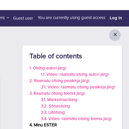
Log in
n)‎
You are currently using guest access
Guest user
Blocks
Skip Table of contents
Table of contents
1. Otsing autori järgi
1.1. Video: raamatu otsing autori järgi
2. Raamatu otsing pealkirja järgi
2.1. Video: raamatu otsing pealkirja järgi
3. Raamatu otsing teema järgi
3.1. Märksõnaotsing
3.2. Sõnaotsing
3.3. Liitotsing
3.4. Video: raamatu otsing teema järgi
4. Minu ESTER