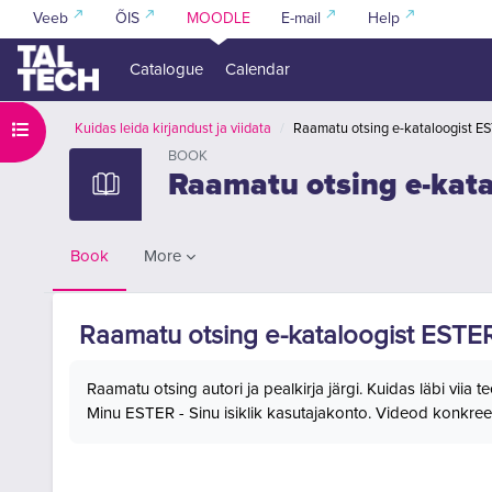
Skip to main content
Veeb
ÕIS
MOODLE
E-mail
Help
Catalogue
Calendar
Open course index
Kuidas leida kirjandust ja viidata
Raamatu otsing e-kataloogist E
BOOK
Raamatu otsing e-kat
More
Book
Raamatu otsing e-kataloogist ESTE
Completion requirements
Raamatu otsing autori ja pealkirja järgi. Kuidas läbi viia
Minu ESTER - Sinu isiklik kasutajakonto. Videod konkree