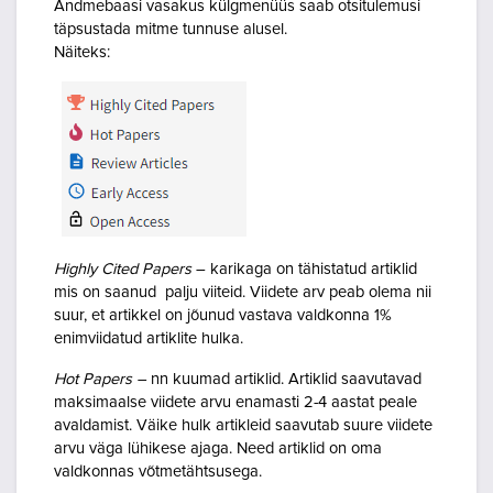
Andmebaasi vasakus külgmenüüs saab otsitulemusi
täpsustada mitme tunnuse alusel.
Näiteks:
Highly Cited Papers
– karikaga on tähistatud artiklid
mis on saanud palju viiteid. Viidete arv peab olema nii
suur, et artikkel on jõunud vastava valdkonna 1%
enimviidatud artiklite hulka.
Hot Papers –
nn kuumad artiklid. Artiklid saavutavad
maksimaalse viidete arvu enamasti 2-4 aastat peale
avaldamist. Väike hulk artikleid saavutab suure viidete
arvu väga lühikese ajaga. Need artiklid on oma
valdkonnas võtmetähtsusega.