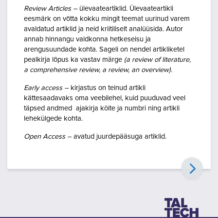
Review Articles –
ülevaateartiklid. Ülevaateartikli
eesmärk on võtta kokku mingit teemat uurinud varem
avaldatud artiklid ja neid kriitiliselt analüüsida. Autor
annab hinnangu valdkonna hetkeseisu ja
arengusuundade kohta. Sageli on nendel artikliketel
pealkirja lõpus ka vastav märge
(
a review of literature,
a comprehensive review, a review, an overview).
Early access –
kirjastus on teinud artikli
kättesaadavaks oma veebilehel, kuid puuduvad veel
täpsed andmed ajakirja köite ja numbri ning artikli
lehekülgede kohta.
Open Access –
avatud juurdepääsuga artiklid.