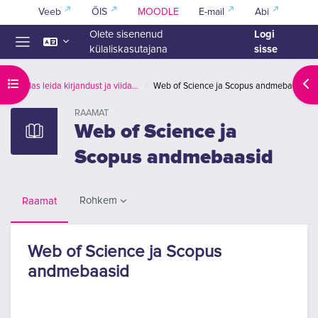
Jäta vahele peasisuni
Veeb
ÕIS
MOODLE
E-mail
Abi
Logi
Olete sisenenud
sisse
külaliskasutajana
Küljepaneel
Ava kursuse sisukord
Ava
Kuidas leida kirjandust ja viidata
Web of Science ja Scopus andmebaasid
RAAMAT
Web of Science ja
Scopus andmebaasid
Rohkem
Raamat
Web of Science ja Scopus
andmebaasid
Lõpetamise nõuded