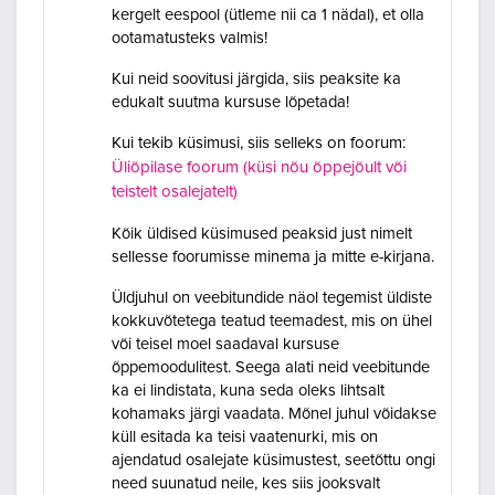
kergelt eespool (ütleme nii ca 1 nädal), et olla
ootamatusteks valmis!
Kui neid soovitusi järgida, siis peaksite ka
edukalt suutma kursuse lõpetada!
Kui tekib küsimusi, siis selleks on foorum:
Üliõpilase foorum (küsi nõu õppejõult või
teistelt osalejatelt)
Kõik üldised küsimused peaksid just nimelt
sellesse foorumisse minema ja mitte e-kirjana.
Üldjuhul on veebitundide näol tegemist üldiste
kokkuvõtetega teatud teemadest, mis on ühel
või teisel moel saadaval kursuse
õppemoodulitest. Seega alati neid veebitunde
ka ei lindistata, kuna seda oleks lihtsalt
kohamaks järgi vaadata. Mõnel juhul võidakse
küll esitada ka teisi vaatenurki, mis on
ajendatud osalejate küsimustest, seetõttu ongi
need suunatud neile, kes siis jooksvalt