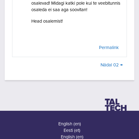
osalevad! Midagi katki pole kui te veebitunnis
osaleda ei saa aga soovitan!
Head osalemist!
Permalink
Nädal 02 →
English ‎(en)‎
Eesti ‎(et)‎
English ‎(en)‎