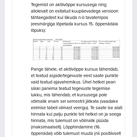
Tegemist on aktiivõppe kursusega ning
allolevalt on esitatud kuupäevadega versioon
tähtaegadest kui liikuda n-ö tavatempos
(eesmärgiga lõpetada kursus 15. õppenädala
lõpuks):
Pange tähele, et aktiivõppe kursus tähendab,
et teatud asjade/tegevuste eest saate punkte
vaid teatud ajavahemikus. Ühel hetkel pean
siiski panema teatud tegevuste tegemise
lukku, mis tähendab, et kursusega pole
võimalik enam sel semestril jätkata (vaadake
eelmise tabeli viimast veergu). Te saate ise alati
hinnata kui palju punkte teil hetkel on ja seega
hinnata, mis tulemust on võimalik püüda
(maksimaalselt). Lõpphindamine (16.
õppenädal) võib tulemust muuta (nii positiivselt