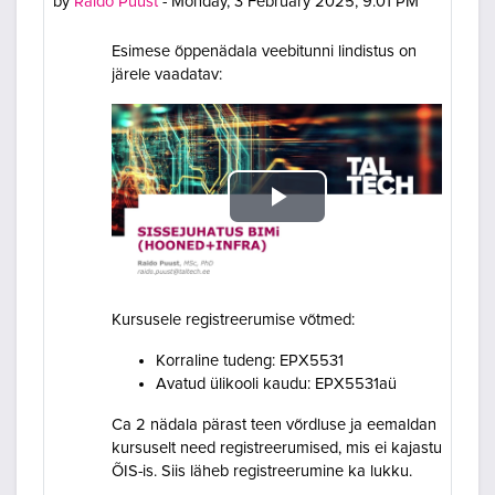
by
Raido Puust
-
Monday, 3 February 2025, 9:01 PM
Esimese õppenädala veebitunni lindistus on
järele vaadatav:
Play
Video
Kursusele registreerumise võtmed:
Korraline tudeng: EPX5531
Avatud ülikooli kaudu: EPX5531aü
Ca 2 nädala pärast teen võrdluse ja eemaldan
kursuselt need registreerumised, mis ei kajastu
ÕIS-is. Siis läheb registreerumine ka lukku.