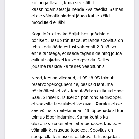
kui negatiivselt), kuna see sõltub
kaashindamistest ja nende kvaliteedist. Samas
ei ole võimalik hindeni jõuda kui te kõiki
mooduleid ei läbi!
Kogu info leitav ka õpijuhisest (nädalate
põhiselt). Tasub rõhutada, et range soovitus on
teha kodutööde esitusi vähemalt 2-3 päeva
enne tähtaega, et saada tagasiside ning jõuda
esitust vajadusel ka korrigeerida! Sellest
jõuame rääkida ka teises veebitunnis.
Need, kes on viidanud, et 05-18.05 toimub
reservõppekogunemine, peaksid lähtuma
põhimõttest, et kõik kodutööd on esitatud enne
5.05. Siinsel kursusel on põhirõhk aktiivõppel,
et saaksite tagasisidet jooksvalt. Paraku ei ole
see võimalik näiteks enam 16. õppenädalal kui
toimub lõpphindamine. Sama kehtib ka
olukorras kui on ette näha perioode, kus pole
võimalik kursusega tegeleda. Soovitus on
seega olla kursuse nädalakava tähtaegadest