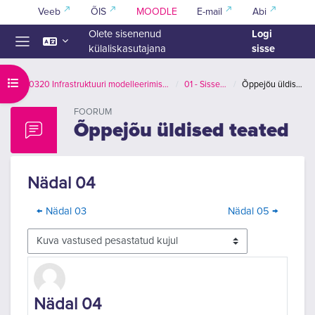
Jäta vahele peasisuni
Veeb
ÕIS
MOODLE
E-mail
Abi
Logi
Olete sisenenud
sisse
külaliskasutajana
Küljepaneel
Ava kursuse sisukord
ETT0320 Infrastruktuuri modelleerimise (InfraBIM) alused
01 - Sissejuhatus
Õppejõu üldised teated
FOORUM
Õppejõu üldised teated
Nädal 04
← Nädal 03
Nädal 05 →
Kuvamisrežiim
Vastuste arv 0
Nädal 04