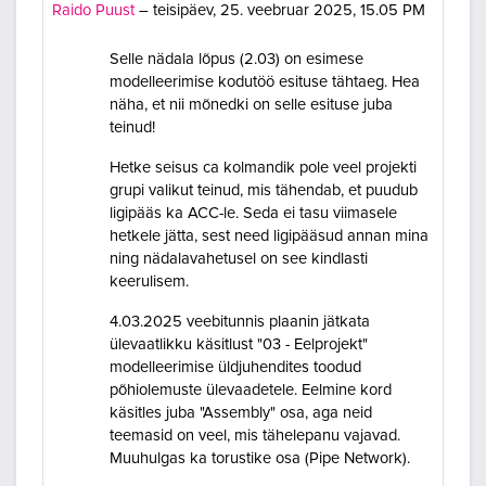
Raido Puust
–
teisipäev, 25. veebruar 2025, 15.05 PM
Selle nädala lõpus (2.03) on esimese
modelleerimise kodutöö esituse tähtaeg. Hea
näha, et nii mõnedki on selle esituse juba
teinud!
Hetke seisus ca kolmandik pole veel projekti
grupi valikut teinud, mis tähendab, et puudub
ligipääs ka ACC-le. Seda ei tasu viimasele
hetkele jätta, sest need ligipääsud annan mina
ning nädalavahetusel on see kindlasti
keerulisem.
4.03.2025 veebitunnis plaanin jätkata
ülevaatlikku käsitlust "03 - Eelprojekt"
modelleerimise üldjuhendites toodud
põhiolemuste ülevaadetele. Eelmine kord
käsitles juba "Assembly" osa, aga neid
teemasid on veel, mis tähelepanu vajavad.
Muuhulgas ka torustike osa (Pipe Network).