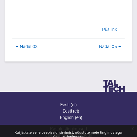
Püsilink
← Nädal 03
Nädal 05 →
Eesti ‎(et)‎
Eesti ‎(et)‎
English ‎(en)‎
x
Kasutustingimused
Kui jätkate selle veebisaidi sirvimist, nõustute meie tingimustega:
Lae alla mobiilirakendus