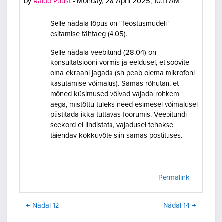
by
Raido Puust
-
Monday, 28 April 2025, 10:11 AM
Selle nädala lõpus on "Teostusmudeli"
esitamise tähtaeg (4.05).
Selle nädala veebitund (28.04) on
konsultatsiooni vormis ja eeldusel, et soovite
oma ekraani jagada (sh peab olema mikrofoni
kasutamise võimalus). Samas rõhutan, et
mõned küsimused võivad vajada rohkem
aega, mistõttu tuleks need esimesel võimalusel
püstitada ikka tuttavas foorumis. Veebitundi
seekord ei lindistata, vajadusel tehakse
täiendav kokkuvõte siin samas postituses.
Permalink
← Nädal 12
Nädal 14 →