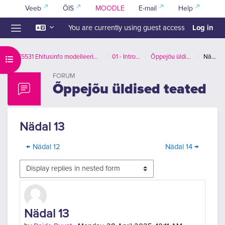
Skip to main content
Veeb
ÕIS
MOODLE
E-mail
Help
Log in
You are currently using guest access
Side panel
EPX5531 Ehitusinfo modelleerimise alused (BIM I)
01 - Introduction
Õppejõu üldised teated
Nädal 13
Open course index
FORUM
Õppejõu üldised teated
Nädal 13
← Nädal 12
Nädal 14 →
Display mode
Number of replies: 0
Nädal 13