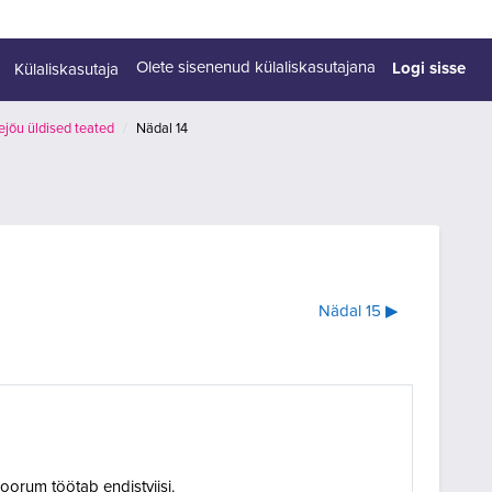
Logi sisse
Olete sisenenud külaliskasutajana
Külaliskasutaja
jõu üldised teated
Nädal 14
Nädal 15 ▶︎
Foorum töötab endistviisi.