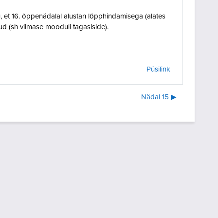
 et 16. õppenädalal alustan lõpphindamisega (alates
ud (sh viimase mooduli tagasiside).
Püsilink
Nädal 15 ▶︎