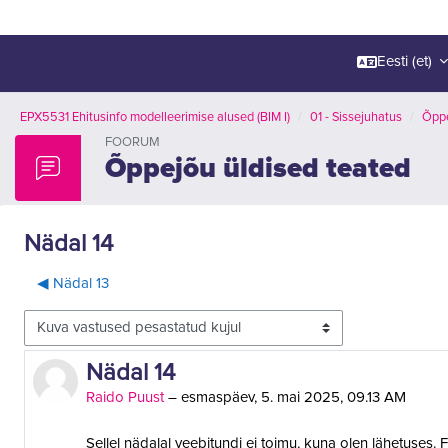
Eesti ‎(et)‎
EPX5531 Ehitusinfo modelleerimise alused (BIM I)
01 - Sissejuhatus
Õppe
FOORUM
Õppejõu üldised teated
Nädal 14
◀︎ Nädal 13
Kuvamisrežiim
Vastuste arv 0
Nädal 14
Raido Puust
–
esmaspäev, 5. mai 2025, 09.13 AM
Sellel nädalal veebitundi ei toimu, kuna olen lähetuses. 