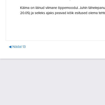
Käima on läinud viimane õppemoodul. Juhin tähelepanu,
20.05) ja selleks ajaks peavad kõik esitused olema teht
◀︎ Nädal 13